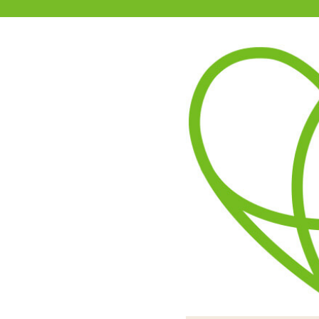
11-15時まで受付
0120-361-969
(土日祝休)
商品を探す
ヘルプ
アダルトグッズ通販「エムズ」TOP
【SALE】ROMP DASH ロ
4.00
レビューを見る（1）
挿入後に上部のキャップを
カップタイプの非貫通