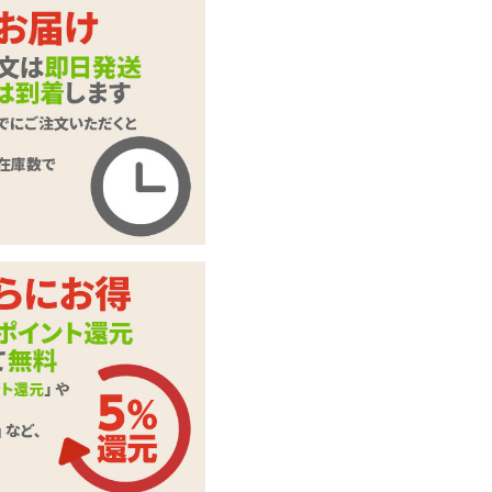
【SALE】ROMP DA
商品名
SH ロンプ ダッシュ
商品コード
020102498
メーカー価
5,099
円(税込)
格
購入価格
3,487
円(税込)
ポイント
158P
カテゴリ
非貫通オナホ
取扱説明書、ステッ
付属品
カー
※ローションは付属
備考
していません