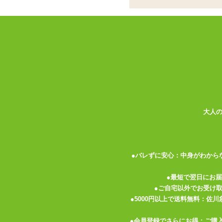
カップ型オナホール
ココがポイント
✓
カップタイプの非貫通型オナホー
✓
挿入中に上部キャップを開け締め
✓
挿入部は取り外して洗浄、繰り返
<メーカーコメント>
Dash(ダッシュ)は隠す必要がないほど
ふたを閉めてベッドサイドに置けば、いつ
大人
電池不要だからこそ、自分好みの強さと速
内側のスリーブはソフトで肉感的なTPE
取り外しも可能ですので、使う、外す、洗
●バレずに安心：中身がわから
使い方
1.Dash(ダッシュ)に水性潤滑剤を付け
●最短で翌日にお
2.上部のキャップを開け、再び閉めるこ
●ご自宅以外でお受け
3.陰茎に沿ってDash(ダッシュ)を上下に
●5000円以上で送料無料：佐
4.Dash(ダッシュ)を左右にひねると
●会員登録でさらにお得：ご購