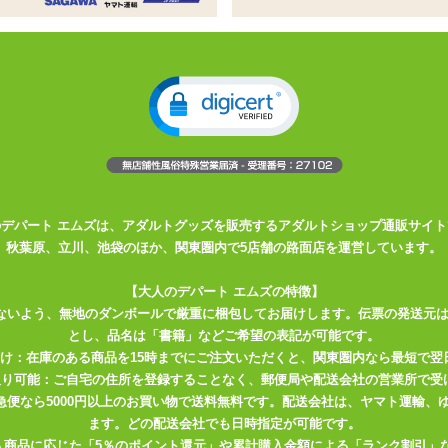
ル
することで締め付け具合を調整できます
し使用できます
、スタイリッシュな外観。
でも使いたいときに使える非電動ホールです。
のデパート エムズは、アダルトグッズを販売するアダルトショップ通販サイト
さでお楽しみいただけます。
秋葉原、立川、池袋のほか、関東圏内で5店舗の路面店を運営しています。
素材で、限りなくリアルな感触を再現。
う…と繰り返しお楽しみいただけます。
【大人のデパート エムズの特徴】
ないよう、無地のダンボールで厳重に梱包してお届けします。伝票の発送元
とし、品名は「書籍」などご希望の表記が可能です。
、ペニスをゆっくり挿入します。
届け：在庫のある商品を15時までにご注文いただくと、関東圏内なら最短で翌
とで、ペニスの周囲を密着して吸引することができます。
取り可能：ご自宅の住所を登録することなく、郵便局や配送会社の営業所で受
さすります。
川急便なら5000円以上のお買い物で送料無料です。配送会社は、ヤマト運輸
、刺激を高めたり、着圧を調整することができます。
ます。どの配送会社でも日時指定が可能です。
入商品に応じた「5％のポイント還元」や累計購入金額による「ランク割引」