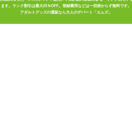
ます。ランク割引は最大25％OFF。登録費用などは一切掛からず無料です。
アダルトグッズの通販なら大人のデパート「エムズ」
用で、身体に安全な素材のみを採用。デリケートな部分にも安心して使
可能。使用後は水洗いでお手入れできるので簡単。衛生面も安心です。
バイブレーターブランド「We-Vibe(ウィーバイブ)」や、世界に革新
nizer(ウーマナイザー)」の姉妹ブランドとしてドイツで生まれました。
ャルな喜びを届けること」。そのために、高品質な製品を、より低価格で
うなブランドを目指します。話題の吸引アイテムから定番のバイブレー
る多様なラインナップで、人々の心とカラダの満足度に応えます。
g