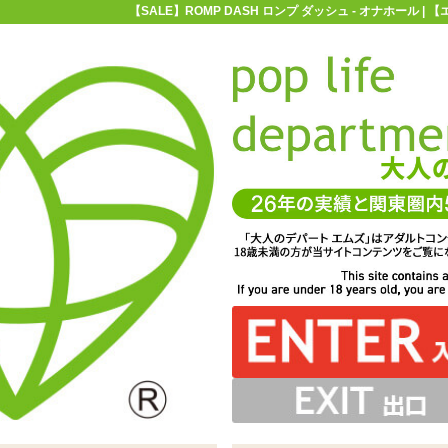
【SALE】ROMP DASH ロンプ ダッシュ - オナホール 
お買い物ガイド
お問い合わせ
マ
オナホール
非貫通オナホ
【SALE】ROMP DASH ロンプ ダッシ
ンプ ダッシュ
開閉することで締め付けを調整。洗って繰り返し使用でき
型オナホール「ROMP DASH ロンプ ダッシュ」
ます