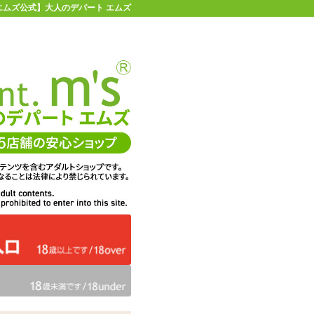
| 【エムズ公式】大人のデパート エムズ
店舗情報・地図
お買い物ガイド
ヘルプ
お問い合わせ
0
イページ
カゴを見る
ュ
在庫状況：
販売終了
32%OFF
メーカー価格：
5,099
円(税込)
3,487
エムズ価格：
円(税込)
158P
ポイント：