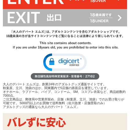
3,916
円(税込)
7,104円(税込)
→
レビューを見る
検討リストへ追加
レビューを書く
商品へのお問い合わせ
在庫状況：
販売終了
商品説明
ココがポイント
大人のデパート エムズは、創業24年のアダルトグッズ通販サイトです。
✓
振動で刺激を与える電動オナホール
秋葉原、立川、池袋のほか、関東圏内で5店舗の路面店を運営しています。
オナホール、ラブドール、バイブ、コンドーム、SM、コスプレ衣装など、商品総数約
✓
シゴくと、内側につけられたヒダがさらに刺激を与えま
7000点。
す
ご注文商品は、郵便局や営業所留め、店舗（秋葉原、立川、池袋）でのお受け取りが
可能です。 5000円以上のお買物で送料無料（佐川急便・店舗受取のみ）
✓
こちらは加熱機能付きタイプ。スイッチONと同時にじ
アダルトグッズの通販なら大人のデパート「エムズ」
わじわと温まります
<メーカーコメント>
洗練されたシンプルボディに強力振動を搭載 スマートプレイでいつ