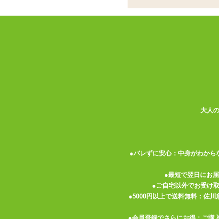
万里の理、このオナホ
森羅万象絡め取る魔性
ココがポイント
✓
大人気ソーシャルゲームのキャラ
✓
細かい横ヒダが刻まれたスクリュ
✓
10連ガチャ1回分よりお安い良コ
大人
いまや飛ぶ鳥を落とす勢いのソーシャルゲ
全にア●ラちゃんですよねこれ。彼女は2
気持ちを落ち着けましょう(笑)
●バレずに安心：中身がわから
羊を模したキャラクターでしたのでオナホ
460gと中々ボリュームがあることと、
●最短で翌日にお
した弾力になっております。いやなにおい
●ご自宅以外でお受け
レスにお使いいただけます。
●5000円以上で送料無料：佐
●会員登録でさらにお得：ご購