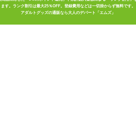
とおり内部構造がスクリューしており、進入してきた騎空士たちを巧み
ます。ランク割引は最大25％OFF。登録費用などは一切掛からず無料です。
に刻まれた細かなヒダがストロークのたびに絡みつき、たちまち龍吟虎
アダルトグッズの通販なら大人のデパート「エムズ」
うこと間違いナシです。
ないので空気を抜くのにはあまり適していませんが、握りながら挿入す
抜かずともボディが肉厚ですので自然な締め付け力があり、高刺激好き
がれを気にする必要はありませんが、オナホールが太めにできています
しまう可能性がございます。指で描きだすか、
「G PROJECT お掃除棒
が良いでしょう。
かったア●ラも「グルングルンファンタジー」ならなんと10連ガチャ一
のは空の果てか、はたまた快感の果てか。それぞれの思いのたけ(と精
!