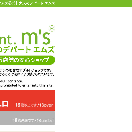
【エムズ公式】大人のデパート エムズ
店舗情報・地図
お買い物ガイド
ヘルプ
お問い合わせ
0
イページ
カゴを見る
在庫状況：
販売終了
33%OFF
メーカー価格：
2,860
円(税込)
1,925
エムズ価格：
円(税込)
87P
ポイント：