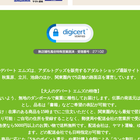
ールにあらん!
のスクリューヒダがあなたを襲う!
クターをイメージしたパロディホール
ーする6枚の長縦ヒダがペニスに絡みつく
スパ♪
のデパート エムズは、アダルトグッズを販売するアダルトショップ通販サイト
ーム、グ●ブルのパロオナホールが登場でございます!キャラクターは完
秋葉原、立川、池袋のほか、関東圏内で5店舗の路面店を運営しています。
015年で排出終了ですからね、惜しくもお迎えできなかった方はこちらで
【大人のデパート エムズの特徴】
ないよう、無地のダンボールで厳重に梱包してお届けします。伝票の発送元
ールも柔らかふわふわ・・・かとと思いきや弾力はやや硬め。実測値
とし、品名は「書籍」などご希望の表記が可能です。
全長をあまり長くしない代わりに肉厚さを稼いでいるためややしっかりと
届け：在庫のある商品を15時までにご注文いただくと、関東圏内なら最短で翌
はほとんどなく、べたつきも気になるほどではありませんのでストレス
取り可能：ご自宅の住所を登録することなく、郵便局や配送会社の営業所で受
川急便なら5000円以上のお買い物で送料無料です。配送会社は、ヤマト運輸
ます。どの配送会社でも日時指定が可能です。
入商品に応じた「5％のポイント還元」や累計購入金額による「ランク割引」