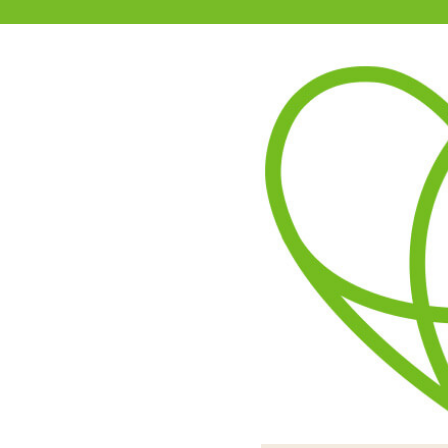
11-15時まで受付
0120-361-969
(土日祝休)
商品を探す
ヘルプ
アダルトグッズ通販「エムズ」TOP
グルングルンファンタジー
4.60
レビューを見る（5）
絡みつくヒダの刺激とやや
さあ行こう!でおなじみの
実測値460gと中々のボリ
中ではヒダがスクリューし
挿入口は一応女性器をイメ
糸引きは控えめ。オ
まとまりのあるタ
6枚の長ヒダが
パ
ラをゲットできなかっ