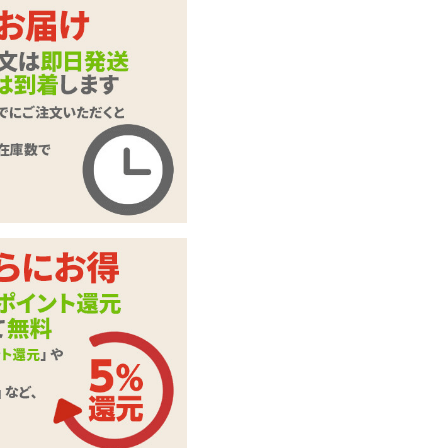
グルングルンファン
商品名
タジー
商品コード
TMT-658
メーカー価
2,860
円(税込)
格
購入価格
1,925
円(税込)
ポイント
87P
カテゴリ
オナホール
備考
パウチローション
この商品について問い合わせ
商品情報をメールで送る