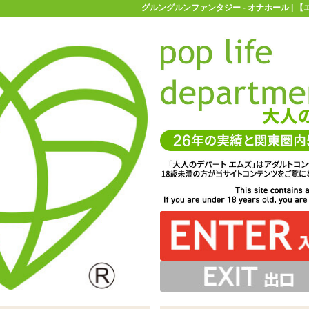
グルングルンファンタジー - オナホール | 
お買い物ガイド
お問い合わせ
マ
オナホール
グルングルンファンタジー
硬めの弾力、そして締め付けのおかげで刺激力は高め。ア●
某ソシャゲキャラをイメージしたオナホール「グルングルン
ュームのボディは太めに作られており、全長も短いので簡単
ており、真っ直ぐ挿入するだけでも自然にペニスに纏わり
ージしてますが、穴が大きく中身が見えているのでちょっ
ナホールによくなじみツルツルした刺激を与えます
イプのローションです。ややサラサラしています
奥に進むにつれ捩れているのが良くわかります
ウチローションが付属しています
た人も知らない人も思いっきり射精しちゃいましょう
と怖い感じになってますね
つくようになっています
に奥まで届きます
ファンタジー」