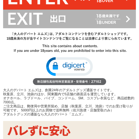
33%OFF
1,485
円(税込)
2,200円(税込)
→
レビューを見る
検討リストへ追加
レビューを書く
商品へのお問い合わせ
在庫状況：
販売終了
商品説明
大人のデパート エムズは、創業24年のアダルトグッズ通販サイトです。
秋葉原、立川、池袋のほか、関東圏内で5店舗の路面店を運営しています。
オナホール、ラブドール、バイブ、コンドーム、SM、コスプレ衣装など、商品総数約
ココがポイント
7000点。
ご注文商品は、郵便局や営業所留め、店舗（秋葉原、立川、池袋）でのお受け取りが
✓
インサートエアピローに特化した、オナホ穴つき枕カバ
可能です。 5000円以上のお買物で送料無料（佐川急便・店舗受取のみ）
ー
アダルトグッズの通販なら大人のデパート「エムズ」
✓
表と裏で楽しめる!着せ替えすると更に楽しさ倍増
✓
ひんやりつるすべの触り心地の良い素材
タマトイズの
インサートエアピロー エアピロー本体Ver
用枕カバー