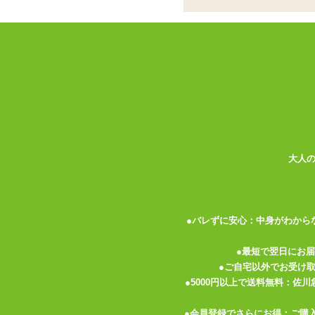
挿入できるスティック
ココがポイント
✓
パソコンなどに接続してオナホー
✓
挿入して使うスティック型。本体
✓
接続後は5分ほどで温まります。
い!
<メーカーコメント>
あったかオナホでほっとする
大人
ココロもアソコもあたたまる
USB端子専用 USB端子に接続し、ホール
5分後にほっかほかのオナホの出来上がり!
●バレずに安心：中身がわから
※この商品はUSB電源で動作します。パ
●最短で翌日にお
USB式ACアダプター
を別途お買い求めに
●ご自宅以外でお受け
●5000円以上で送料無料：佐
●会員登録でさらにお得：ご購