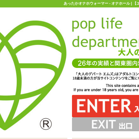
あったかオナホウォーマー - オナホール | 
お買い物ガイド
お問い合わせ
マ
オナホール
温感オナホ
あったかオナホウォーマー
ー」USB電源式のスティックタイプのホールウォーマー。
cm。さまざまなサイズのオナホールに対応します
接続後約5分ほどで温まります