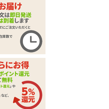
あったかオナホウォ
商品名
ーマー
商品コード
TMT-1076
メーカー価
1,320
円(税込)
格
購入価格
979
円(税込)
ポイント
44P
カテゴリ
温感オナホ
この商品について問い合わせ
商品情報をメールで送る