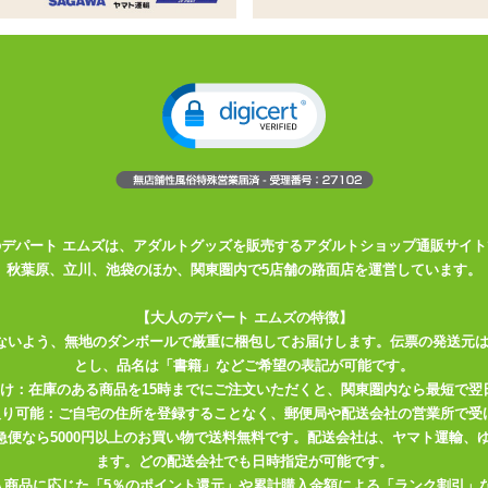
型のUSB充電式ホールウォーマー
ルを温められるUSB電源式ホールウォーマー
の長さは約16cmとさまざまなオナホールに対応しています
本体が熱くなるので火傷やUSB端子の抜き忘れにはご注意下さ
のデパート エムズは、アダルトグッズを販売するアダルトショップ通販サイト
秋葉原、立川、池袋のほか、関東圏内で5店舗の路面店を運営しています。
に挿入
【大人のデパート エムズの特徴】
ないよう、無地のダンボールで厳重に梱包してお届けします。伝票の発送元
とし、品名は「書籍」などご希望の表記が可能です。
ソコンやUSB接続機器をお持ちでない方は、コンセントに接続出来る、
届け：在庫のある商品を15時までにご注文いただくと、関東圏内なら最短で翌
なってください。
取り可能：ご自宅の住所を登録することなく、郵便局や配送会社の営業所で受
川急便なら5000円以上のお買い物で送料無料です。配送会社は、ヤマト運輸
ます。どの配送会社でも日時指定が可能です。
入商品に応じた「5％のポイント還元」や累計購入金額による「ランク割引」