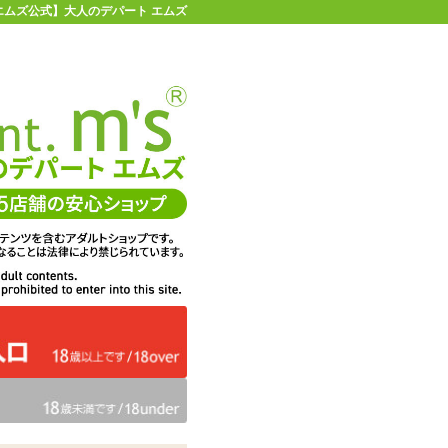
【エムズ公式】大人のデパート エムズ
店舗情報・地図
お買い物ガイド
ヘルプ
お問い合わせ
0
イページ
カゴを見る
乳首のオイルローション 30ml
在庫状況：
販売終了
39%OFF
メーカー価格：
1,732
円(税込)
1,051
エムズ価格：
円(税込)
47P
ポイント：