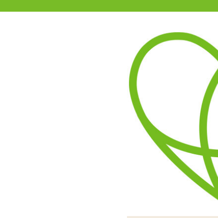
11-15時まで受付
0120-361-969
(土日祝休)
商品を探す
ヘルプ
アダルトグッズ通販「エムズ」TOP
とある乳首のオイルローション 