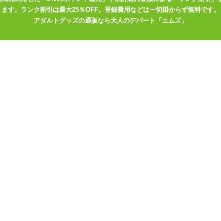
チクニールのアナルファクト
ます。ランク割引は最大25％OFF。登録費用などは一切掛からず無料です。
リー チクニーグッズの最終
 おもちゃのお勉強
形態!! オールインワンの「ニ
アダルトグッズの通販なら大人のデパート「エムズ」
イキ続ける……?」
ップルカップ」
剤を目的で選ぶ
>
ノーマルローション
剤のタイプで選ぶ
>
無色・クリアローション
剤をサイズで選ぶ
>
使いきり・容量99ml以下のローション
ンルの商品