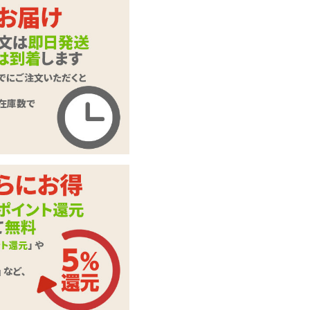
とある乳首のオイル
商品名
ローション 30ml
商品コード
TMT-113
メーカー価
1,732
円(税込)
格
購入価格
1,051
円(税込)
ポイント
47P
使いきり・容量99m
カテゴリ
l以下のローション
この商品について問い合わせ
商品情報をメールで送る