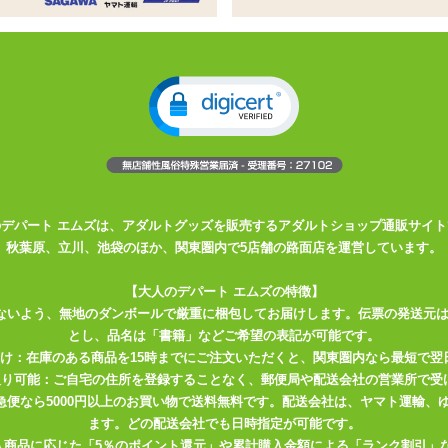
家が心待ちにしていた商品です。
最高級スクワランオイルは
もの。
色無臭タイプ。
のデパート エムズは、アダルトグッズを販売するアダルトショップ通販サイト
秋葉原、立川、池袋のほか、関東圏内で5店舗の路面店を運営しています。
【大人のデパート エムズの特徴】
ないよう、無地のダンボールで厳重に梱包してお届けします。伝票の発送元
とし、品名は「書籍」などご希望の表記が可能です。
届け：在庫のある商品を15時までにご注文いただくと、関東圏内なら最短で翌
取り可能：ご自宅の住所を登録することなく、郵便局や配送会社の営業所で受
川急便なら5000円以上のお買い物で送料無料です。配送会社は、ヤマト運輸
ます。どの配送会社でも日時指定が可能です。
入商品に応じた「5％のポイント還元」や累計購入金額による「ランク割引」