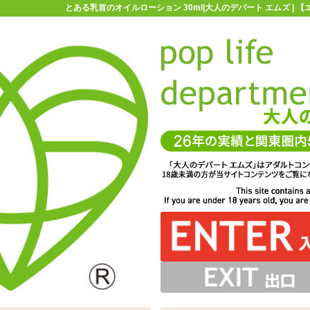
とある乳首のオイルローション 30ml|大人のデパート エムズ | 
お買い物ガイド
お問い合わせ
マ
ローション・潤滑剤
使いきり・容量99ml以下のローション
とある
30ml