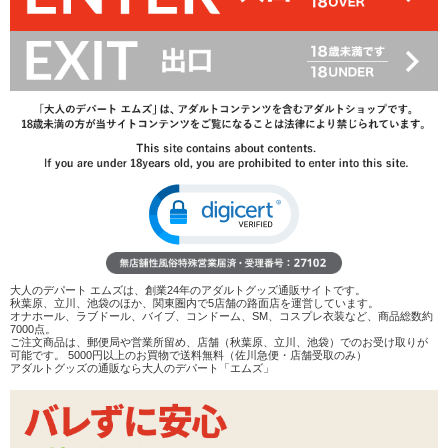
円(税込)
3,300円(税込)
→
レビューを見る
検討リストへ追加
レビューを書く
商品へのお問い合わせ
数量：
カートに入れる
在庫状況：
即納
商品説明
ココがポイント
大人のデパート エムズは、創業24年のアダルトグッズ通販サイトです。
秋葉原、立川、池袋のほか、関東圏内で5店舗の路面店を運営しています。
✓
デリケートゾーンののpH値に合わせて作られた水溶性
オナホール、ラブドール、バイブ、コンドーム、SM、コスプレ衣装など、商品総数約
ローション
7000点。
ご注文商品は、郵便局や営業所留め、店舗（秋葉原、立川、池袋）でのお受け取りが
✓
グリセリン、パラベン不使用。アロエベラをはじめとし
可能です。 5000円以上のお買物で送料無料（佐川急便・店舗受取のみ）
た数種類の植物エキスを配合しています
アダルトグッズの通販なら大人のデパート「エムズ」
✓
ほんのりとろみのあるゆるい質感。薄く伸びて滑るので
グッズの感触も殺しません
<メーカーコメント>