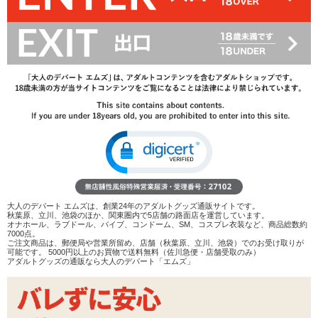
1,628
円(税込)
OPEN
→
レビューを見る
検討リストへ追加
レビューを書く
商品へのお問い合わせ
カラー：
ホワイト
サックス
オレンジ
在庫状況：
販売終了
大人のデパート エムズは、創業24年のアダルトグッズ通販サイトです。
秋葉原、立川、池袋のほか、関東圏内で5店舗の路面店を運営しています。
オナホール、ラブドール、バイブ、コンドーム、SM、コスプレ衣装など、商品総数約
商品説明
7000点。
ご注文商品は、郵便局や営業所留め、店舗（秋葉原、立川、池袋）でのお受け取りが
可能です。 5000円以上のお買物で送料無料（佐川急便・店舗受取のみ）
女性らしいパステルカラーが可愛らしい、ブラとショーツ2枚のセッ
アダルトグッズの通販なら大人のデパート「エムズ」
トランジェリーです。ベースカラーと同色のシフォンとホワイトレ
ースとの切り替えやリボン、胸元のチャームががポイントになって
います。