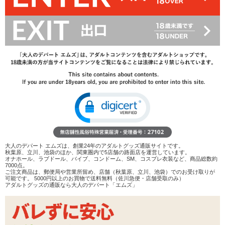
33%OFF
1,485
円(税込)
2,200円(税込)
→
レビューを見る
検討リストへ追加
レビューを書く
商品へのお問い合わせ
在庫状況：
販売終了
商品説明
大人のデパート エムズは、創業24年のアダルトグッズ通販サイトです。
ココがポイント
秋葉原、立川、池袋のほか、関東圏内で5店舗の路面店を運営しています。
オナホール、ラブドール、バイブ、コンドーム、SM、コスプレ衣装など、商品総数約
✓
インサートエアピローに特化した、オナホ穴つき枕カバ
7000点。
ー
ご注文商品は、郵便局や営業所留め、店舗（秋葉原、立川、池袋）でのお受け取りが
可能です。 5000円以上のお買物で送料無料（佐川急便・店舗受取のみ）
✓
表と裏で楽しめる!着せ替えすると更に楽しさ倍増
アダルトグッズの通販なら大人のデパート「エムズ」
✓
ひんやりつるすべの触り心地の良い素材
タマトイズの
インサートエアピロー エアピロー本体Ver
用枕カバー
です。 人気の絵師さんのイラストデザイン。どの娘も可愛くて選ぶ