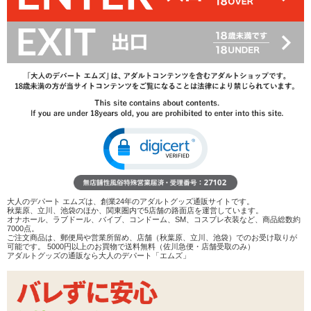
2,662
円(税込)
3,960円(税込)
→
レビューを見る
検討リストへ追加
レビューを書く
商品へのお問い合わせ
在庫状況：
販売終了
商品説明
ディルドの形をしたバイブレーターです。スイッチを入れなければ
通常のディルドと同じように使えます。外見は睾丸もついてリアル
大人のデパート エムズは、創業24年のアダルトグッズ通販サイトです。
秋葉原、立川、池袋のほか、関東圏内で5店舗の路面店を運営しています。
に作られており、いやなにおいやべとつきもありません。
オナホール、ラブドール、バイブ、コンドーム、SM、コスプレ衣装など、商品総数約
7000点。
ご注文商品は、郵便局や営業所留め、店舗（秋葉原、立川、池袋）でのお受け取りが
可能です。 5000円以上のお買物で送料無料（佐川急便・店舗受取のみ）
太さは約3.5cm・長さ約17cmと、初心者向けといいながらもサイズ
アダルトグッズの通販なら大人のデパート「エムズ」
はディルド/バイブとして平均ど真ん中の大きさ。
「初体験でぃる
ど」
と比べても明らかにサイズが大きいので、そちらに慣れてから
手を出したほうが良さそうですね。