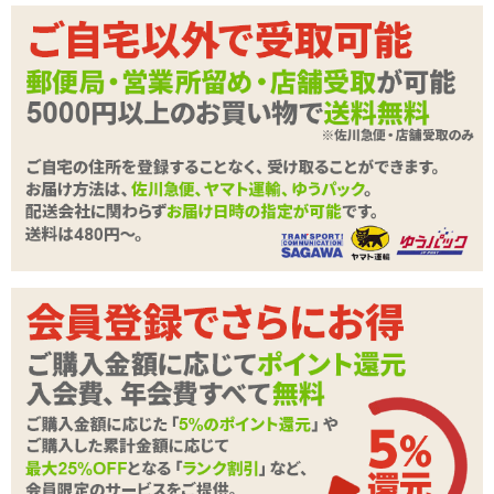
上述しましたが
「初体験でぃるど」
使用後のステップアップとして
ならサイズ的にも良いかも。うまく使えばそれぞれ1本ずつアイテム
を買うよりもコスパよくお楽しみいただけますよ。
カラー:肌色
形状:1本型
電池:単四電池×3本
機能:振動
振動:1パターン
強弱:無段階
商品詳細
商品名
はじめてのでぃるどばいぶ
商品コード
TMT-531