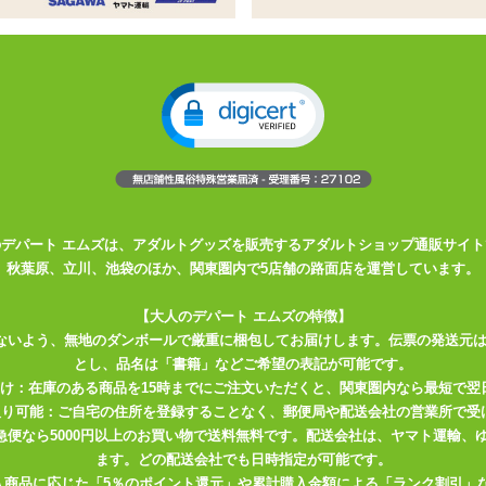
る、遠隔操作可能な2点責めバイブ
操作不可。Gスポットを手マンをするように責め立てます
様です
:55×37×19mm
のデパート エムズは、アダルトグッズを販売するアダルトショップ通販サイト
たフィンガーモーション型デバイスです。
秋葉原、立川、池袋のほか、関東圏内で5店舗の路面店を運営しています。
はなく、’’なぞる・押す・揺らす’’ような指先の動きを立体的に再現。
単点ではなく多点に広がる刺激を生み出します。
【大人のデパート エムズの特徴】
ないよう、無地のダンボールで厳重に梱包してお届けします。伝票の発送元
です。
とし、品名は「書籍」などご希望の表記が可能です。
は手元でスマートに行えます。
届け：在庫のある商品を15時までにご注文いただくと、関東圏内なら最短で翌
追求した、IKILABO Research Program No.01。
取り可能：ご自宅の住所を登録することなく、郵便局や配送会社の営業所で受
新しい快感デバイスを体験してください。
川急便なら5000円以上のお買い物で送料無料です。配送会社は、ヤマト運輸
ます。どの配送会社でも日時指定が可能です。
入商品に応じた「5％のポイント還元」や累計購入金額による「ランク割引」