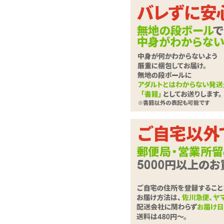
指より楽で気持ちいい
隔2点責めバイブ