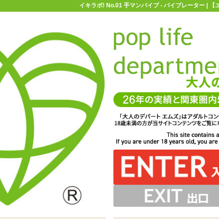
イキラボ! No.01 手マンバイブ - バイブレーター 
お買い物ガイド
お問い合わせ
マ
バイブレーター
太さが3～3.9cmのバイブ
イキラボ! No.01 手マ
ブ
ら振動でも刺激。リモコンから遠隔操作ができるので、ハン
動く2点責めバイブ「イキラボ! No.01 手マンバイブ」
度長押しでON/OFFを切り替え。ON中に再度押すとパタ
トに当たり、まるで手マンをしているようにポイントを押
本体は生活防水仕様です
動作はUSB充電式です
。リモコンは本体電源ON時にのみ操作が可能です
ーで心行くまで快感を堪能できます
し上げます