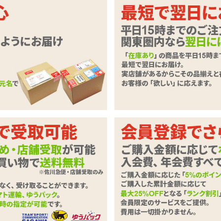
♪先端ギミックが膣内を擦る充電式遠