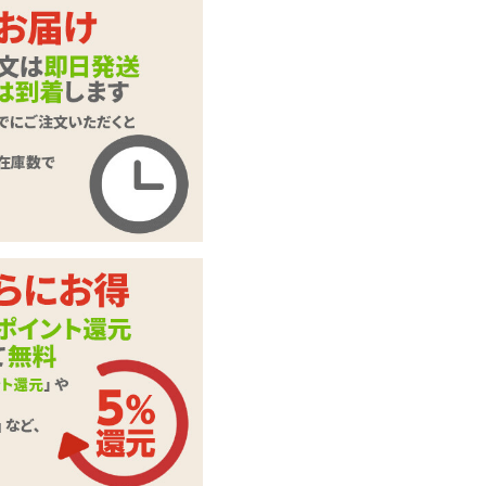
カートに入れる
イキラボ! No.01 手
商品名
マンバイブ
商品コード
UHTP-321
メーカー価
5,478
円(税込)
格
購入価格
4,763
円(税込)
ポイント
216P
太さが3～3.9cmの
カテゴリ
バイブ
メーカー・
HATOPLA(ハトプ
ブランド
ラ)