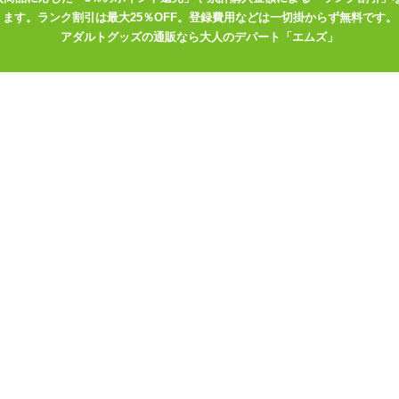
ます。ランク割引は最大25％OFF。登録費用などは一切掛からず無料です。
アダルトグッズの通販なら大人のデパート「エムズ」
/連続動作 80分)、リモコン CR2032ボタン電池
やUSB充電機器をお持ちでない方は、コンセントから充電が出来る、
なってください。