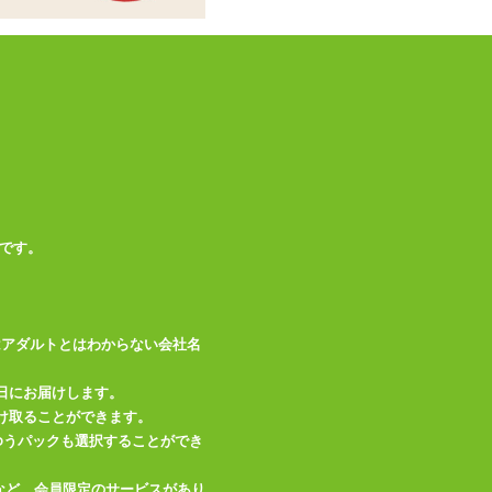
充電用USBケーブル
(Type A)、リモコ
付属品
ン、CR2032ボタン
電池
備考
生活防水(IPX5)
この商品について問い合わせ
です。
商品情報をメールで送る
はアダルトとはわからない会社名
日にお届けします。
け取ることができます。
、ゆうパックも選択することができ
など、会員限定のサービスがあり