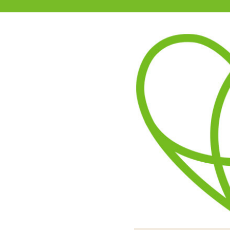
11-15時まで受付
0120-361-969
(土日祝休)
商品を探す
ヘルプ
アダルトグッズ通販「エムズ」TOP
イキラボ! No.01 手マンバイ
同時に2か所のモーターか
挿入部先端が掻くように上下に
操作は本体スイッチを2秒程
挿入すると先端がGスポッ
ーンが変わります
ズフリ