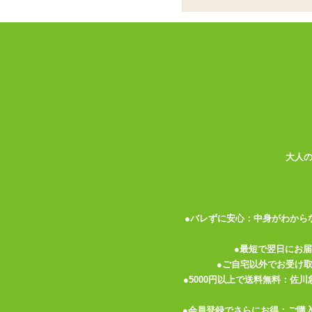
ココがポイント
✓
掻くように動く先端が刺激を与え
✓
先端ギミックと振動は連動、個別
✓
動作はUSB充電式の生活防水仕
<メーカーコメント>
■商品サイズ：本体:125×42×95mm リモコン
快感、実験中。
大人
指の動きを研究・再現することから生まれ
独自の手マンギミックにより、単なる振動で
9パターンの振動と組み合わせることで、
本体はなめらかなソフトシリコン仕様。
●バレずに安心：中身がわから
IPX5相当の防水設計で、お手入れも簡単
さらに遠隔操作リモコン付きのため、操作
●最短で翌日にお
刺激レベル・動きのスピード・多点刺激のバランスを
●ご自宅以外でお受け
’’指の延長’’という発想から生まれた、
●5000円以上で送料無料：佐
●会員登録でさらにお得：ご購
カラー:ブラック