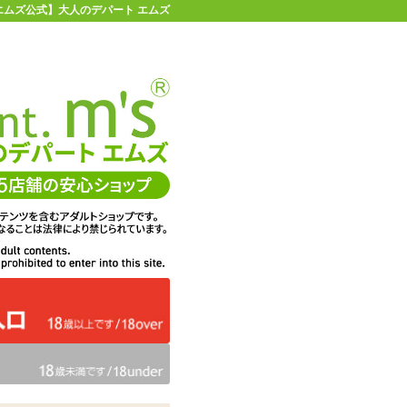
| 【エムズ公式】大人のデパート エムズ
店舗情報・地図
お買い物ガイド
ヘルプ
お問い合わせ
0
イページ
カゴを見る
ンバイブ
在庫状況：
即納
13%OFF
メーカー価格：
5,478
円(税込)
4,763
エムズ価格：
円(税込)
216P
ポイント：
数量：