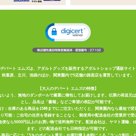
発!擦ってヨシの技工派タイプ
したショートサイズの一本型バイブ
1本型バイブ
じの弾力。生活防水仕様です
おり、よりGスポットに刺さりやすくなっています
のデパート エムズは、アダルトグッズを販売するアダルトショップ通販サイト
秋葉原、立川、池袋のほか、関東圏内で5店舗の路面店を運営しています。
ンフィニティスティック』
【大人のデパート エムズの特徴】
ないよう、無地のダンボールで厳重に梱包してお届けします。伝票の発送元
う!!上質なシリコン素材で、内部を傷つけることなくスムーズな挿入感。
とし、品名は「書籍」などご希望の表記が可能です。
ンポイントに刺激可能。
届け：在庫のある商品を15時までにご注文いただくと、関東圏内なら最短で翌
活防水性なので、メンテナンスも楽々。
取り可能：ご自宅の住所を登録することなく、郵便局や配送会社の営業所で受
川急便なら5000円以上のお買い物で送料無料です。配送会社は、ヤマト運輸
ます。どの配送会社でも日時指定が可能です。
入商品に応じた「5％のポイント還元」や累計購入金額による「ランク割引」