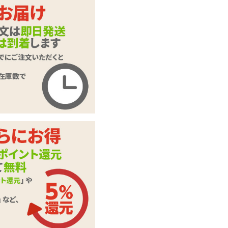
カートに入れる
インフィニティ ス
商品名
ティック ブルータ
イプ
商品コード
TOY-9902388
メーカー価
2,420
円(税込)
格
購入価格
1,540
円(税込)
ポイント
70P
カテゴリ
一本型バイブ
メーカー・
A-ONE(エーワン)
ブランド