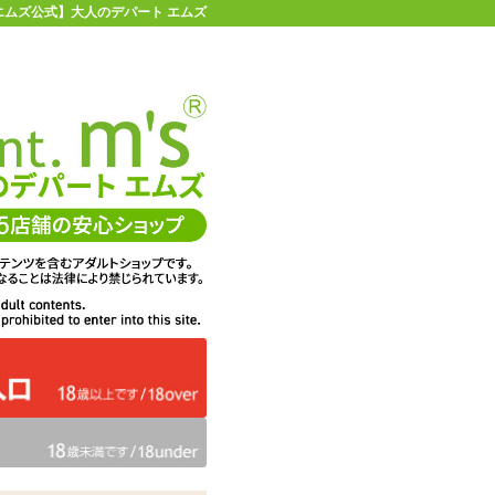
【エムズ公式】大人のデパート エムズ
店舗情報・地図
お買い物ガイド
ヘルプ
お問い合わせ
0
イページ
カゴを見る
タイプ
在庫状況：
即納
36%OFF
メーカー価格：
2,420
円(税込)
1,540
エムズ価格：
円(税込)
70P
ポイント：
数量：