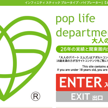
インフィニティ スティック ブルータイプ - バイブレーター | 
お買い物ガイド
お問い合わせ
マ
バイブレーター
一本型バイブ
インフィニティ スティック ブルー
ブルータイプ
が中に空洞があるため曲がります。しなっていくというよ
出しを高くすることで、より深くGスポットへ押し込むこ
したサイズ感の1本型バイブ「インフィニティ スティック
でON/OFFを切り替え。押す度にパターンが変わります
メインのため全長は短め。挿入部はシリコン素材です
トで押し込むブルータイプと2種同時発売です
動作は単四電池×1本です
部分からコキッと折れ曲がる感じです
タイプ」 ※サイズはエムズ実測値です
とができます