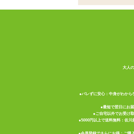
点で押し込み中イキ開
Gスポット刺激に特化
ココがポイント
✓
Gスポットを責めるのに特化した
✓
シリコン素材でコキッと曲がる感
✓
ブルーは細い分先端が飛び出して
大人
<メーカーコメント>
最強の、刺激へ―――
小さくたって超パワフルなミニバイブ『イ
●バレずに安心：中身がわから
選べる10種類の高刺激振動があなたを襲
ヘッド部分はクネクネ曲げられるので、ピ
●最短で翌日にお
ボタン1つで、誰でも簡単に操作可能。生
●ご自宅以外でお受け
●5000円以上で送料無料：佐
【ブルータイプ】
●会員登録でさらにお得：ご購