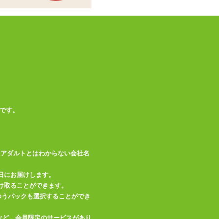
78db(未起動時 40d
音の大きさ
b)
付属品
単四電池×1本
この商品について問い合わせ
商品情報をメールで送る
です。
はアダルトとはわからない会社名
日にお届けします。
け取ることができます。
、ゆうパックも選択することができ
など、会員限定のサービスがあり