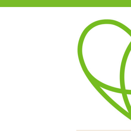
11-15時まで受付
0120-361-969
(土日祝休)
商品を探す
ヘルプ
アダルトグッズ通販「エムズ」TOP
インフィニティ スティック 
5.00
レビューを見る（1）
挿入部はグニっと硬めです
ブルータイプは先端の張り
Gスポットを責めるのに適
スイッチは2秒程度長押し
Gスポットへの刺激が
よりピンポイン
りはある
ブルー