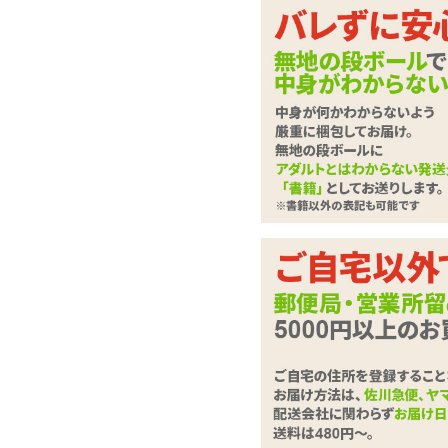
未知の快感揺さぶるポ
電式一本型バイブ