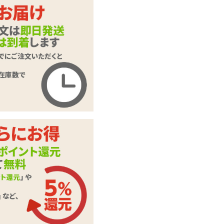
カートに入れる
プラネタリウムバイ
商品名
ブ アース
商品コード
VB-81887PK
メーカー価
4,479
円(税込)
格
購入価格
3,586
円(税込)
ポイント
163P
カテゴリ
ポルチオバイブ
メーカー・
Liebe Seele(リーベ
ブランド
ゼーレ)
充電用USBケーブル