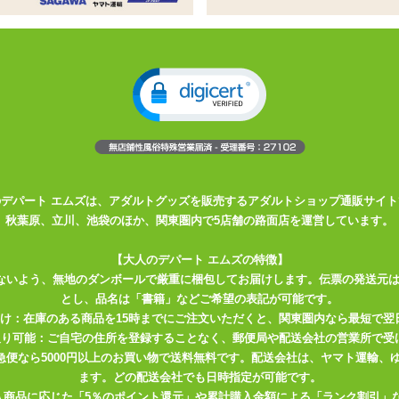
バイブ
入れ時の刺激はもちろん、ポルチオ責めも効果的です
様です
クデザイン。余計な機能を省いた、毎日使いたくなる定番モデル。
リコンを採用。なめらかな肌触りと高い安全性を両立しました。
ル振動を搭載。心地よい刺激をお楽しみいただけます。
のデパート エムズは、アダルトグッズを販売するアダルトショップ通販サイト
秋葉原、立川、池袋のほか、関東圏内で5店舗の路面店を運営しています。
ャワーでサッと洗えてお手入れ簡単。
。
【大人のデパート エムズの特徴】
作 60分)
ないよう、無地のダンボールで厳重に梱包してお届けします。伝票の発送元
とし、品名は「書籍」などご希望の表記が可能です。
届け：在庫のある商品を15時までにご注文いただくと、関東圏内なら最短で翌
取り可能：ご自宅の住所を登録することなく、郵便局や配送会社の営業所で受
作 60分)
川急便なら5000円以上のお買い物で送料無料です。配送会社は、ヤマト運輸
ます。どの配送会社でも日時指定が可能です。
入商品に応じた「5％のポイント還元」や累計購入金額による「ランク割引」