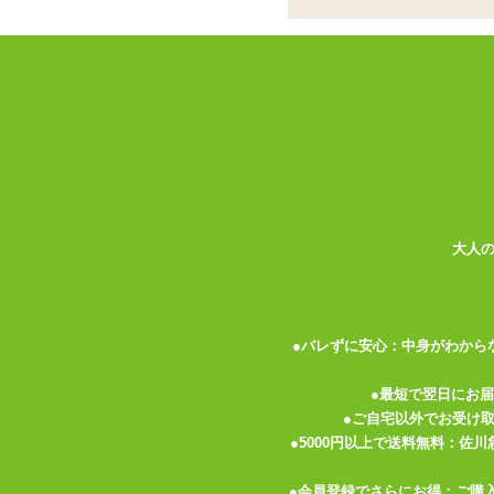
ココがポイント
✓
蛇腹状の凹凸がつけられた一本型
✓
7種の動作パターンを搭載。出し
✓
動作はUSB充電式の生活防水仕
<メーカーコメント>
シンプルだからこそ使いやすい、ベーシッ
本体にはFDA規格準拠の食品グレードシ
コンパクトながら、しっかりとしたパワフ
大人
（振動：7パターン）
さらにIPX6防水仕様なので、使用後はシ
いつでも清潔な状態でお使いいただけます
電池:USB充電式(充電完了まで 90分/連続動
●バレずに安心：中身がわから
カラー:ピンク
●最短で翌日にお
形状:一本型
●ご自宅以外でお受け
電池:USB充電式(充電完了まで 90分/連続動
●5000円以上で送料無料：佐
充電中:点滅、充電完了時:点灯
●会員登録でさらにお得：ご購
機能:振動