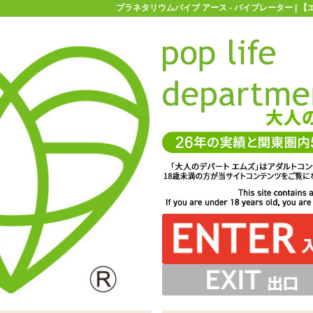
プラネタリウムバイブ アース - バイブレーター | 
お買い物ガイド
お問い合わせ
マ
バイブレーター
ポルチオバイブ
プラネタリウムバイブ アース
。挿入部表面には蛇腹の突起がつけられており、出し入れし
した一本型バイブ「プラネタリウムバイブ アース」
はUSB充電式の生活防水仕様です
も膣内をしっかりと刺激してくれます