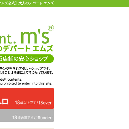
【エムズ公式】大人のデパート エムズ
店舗情報・地図
お買い物ガイド
ヘルプ
お問い合わせ
0
イページ
カゴを見る
在庫状況：
即納
20%OFF
メーカー価格：
4,479
円(税込)
3,586
エムズ価格：
円(税込)
163P
ポイント：
数量：