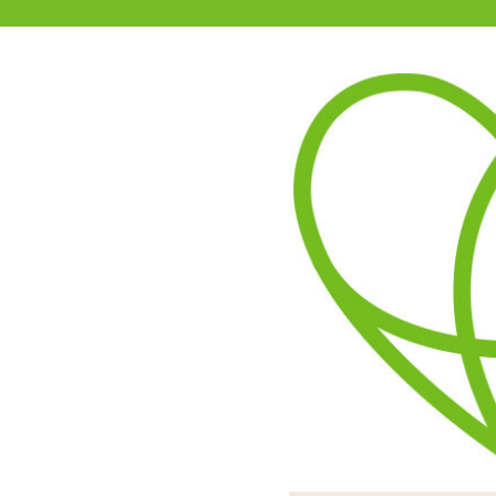
11-15時まで受付
0120-361-969
(土日祝休)
商品を探す
ヘルプ
アダルトグッズ通販「エムズ」TOP
プラネタリウムバイブ アース
7種の動作パターンを搭載
ポルチオ責めに特化
動作
た際に