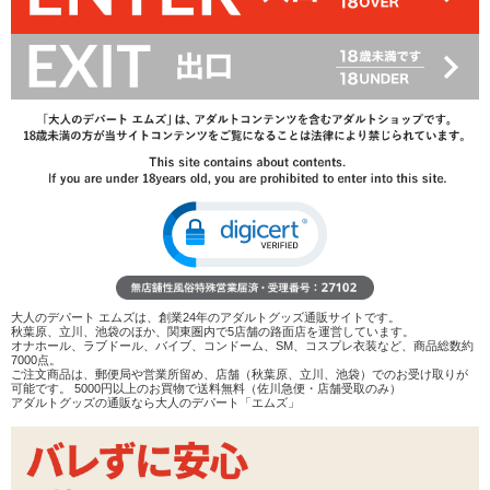
31%OFF
3,366
円(税込)
4,888円(税込)
→
レビューを見る
検討リストへ追加
レビューを書く
商品へのお問い合わせ
タイプ：
バックストレート
在庫状況：
販売終了
大人のデパート エムズは、創業24年のアダルトグッズ通販サイトです。
秋葉原、立川、池袋のほか、関東圏内で5店舗の路面店を運営しています。
オナホール、ラブドール、バイブ、コンドーム、SM、コスプレ衣装など、商品総数約
商品説明
7000点。
ご注文商品は、郵便局や営業所留め、店舗（秋葉原、立川、池袋）でのお受け取りが
可能です。 5000円以上のお買物で送料無料（佐川急便・店舗受取のみ）
「Gran グラン」
「P.S ピーエス エール」
など、デザイン性と機能を
アダルトグッズの通販なら大人のデパート「エムズ」
両立したアイテムを数多く発表しているMODE-design。オシャレな
イメージのあるメーカーですが、ちょっと意外なリアル系ライン
『BOSS』より生々しいバイブの取扱いを開始いたしました。