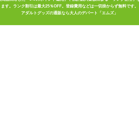
ます。ランク割引は最大25％OFF。登録費用などは一切掛からず無料です。
ルを回して下さい。
アダルトグッズの通販なら大人のデパート「エムズ」
しまう程度です。 スイング機能等はありませんので出し入れをしなが
て使うのにも向いています。 モーターは根元の部分についていますが先
を揺さぶるような刺激があります。
 電マのような高刺激系のものがお好きな方には物足りなさがあるとは
い方にも安心してお使い頂ける強度です。
ムやスイングなどの機能はありません。 複雑な機能等はありませんがダ
出来ますのでどなたにも簡単にお使い頂けます。 防水性能も特に備えては
。 特に電源周りのローション等での水塗れはお気をつけ下さい。
すが、 余計な機能がない分集中して挿入や振動の刺激を味わう事が出
がカリが張っていてGスポットにも刺激がありつつ、 グイグイと押すわ
と言う方の膣にも心地よい刺激を与えます。 挿入感を味わいたいと言
で、是非ともお試し下さいませ。