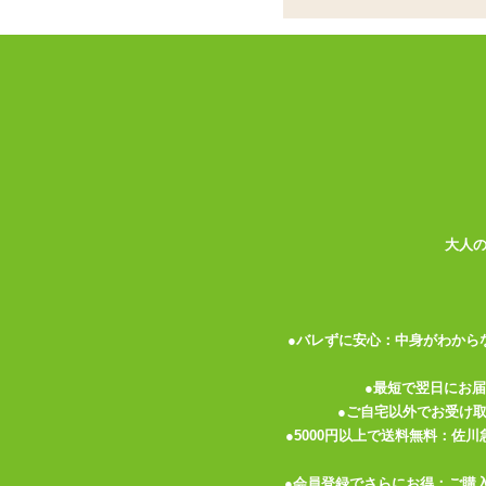
ダイヤル式で無段階に
ココがポイント
✓
スタンダードなクリアボディの一
✓
ダイヤル式で無段階調整が可能。
✓
動作音は控えめで生活音に紛れさ
清潔感のあるクリアボディの一本型バイブ
力。 張り出したカリと点在するイボで膣
使うのにも向いています。
大人
挿入部の長さは約11cm、太さの最大径は
分がないので短さが目立つ事もないでしょ
度の調節等に役立ちそうです。
●バレずに安心：中身がわから
動作をさせるには単4電池3本を使用。 
●最短で翌日にお
開けて内部の刻印に従いボックス内のリボ
●ご自宅以外でお受け
●5000円以上で送料無料：佐
持ち手にはダイヤル式のスイッチがあり無
●会員登録でさらにお得：ご購
りますので、少しだけ力を入れてスイッチ