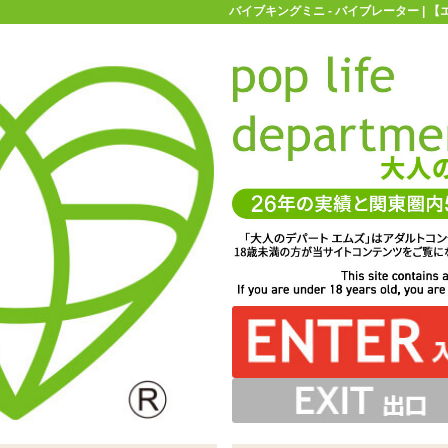
バイブキングミニ - バイブレーター | 
お買い物ガイド
お問い合わせ
マ
バイブレーター
バイブキングミニ
物がありません。防水性能はなさそうなので深く挿入しすぎ
挿入感を味わえるバイブ。動作は振動のみでスイングはし
。白く透けて見える部分がモーター部。透明な部分はしな
で挿入感を演出。振動のみなのでクリトリスに当てて使っ
式で無段階調整が可能です。少し力が要りますが、電源の
します。リボンを下に敷くように電池を入れて下さい
1本型バイブ「バイブキングミニ ピンク」
チっと音がしますのでそちらを目安にして下さい
せん ※サイズはエムズ実測値です
らせる事が出来ます
ても良さそうですね
にご注意を