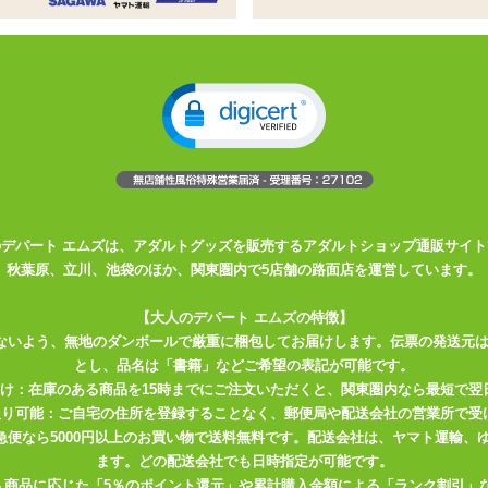
調整が可能な一本型バイブレーター
本型バイブレーター
敏感な箇所に最適
せる事が可能です
レーターです。 素材はプリっと張りのあるスーパーボールのような弾
の中を刺激してくれる作りです。 もちろんローターのようにあてがって
のデパート エムズは、アダルトグッズを販売するアダルトショップ通販サイト
秋葉原、立川、池袋のほか、関東圏内で5店舗の路面店を運営しています。
3.7cmとやや太め。 長さは短めではありますが一本型で挿入を妨げる部
う。 モーターの入っていない先端部分は曲げる事が出来ますので、 角
【大人のデパート エムズの特徴】
ないよう、無地のダンボールで厳重に梱包してお届けします。伝票の発送元
とし、品名は「書籍」などご希望の表記が可能です。
持ち手の部分がスライド式の蓋の電池ボックスになっていますので、 蓋を
届け：在庫のある商品を15時までにご注文いただくと、関東圏内なら最短で翌
ンが電池の下になるように電池を挿入して下さい。
取り可能：ご自宅の住所を登録することなく、郵便局や配送会社の営業所で受
川急便なら5000円以上のお買い物で送料無料です。配送会社は、ヤマト運輸
段階に調節出来ますので微調整が可能。 オンになる時にやや抵抗があ
ます。どの配送会社でも日時指定が可能です。
入商品に応じた「5％のポイント還元」や累計購入金額による「ランク割引」
を入れて下さい。 スイッチのON・OFF時にはカチッと音が出ますので