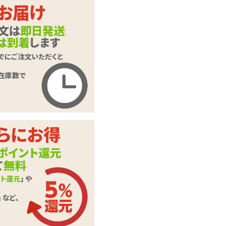
ピンク
ブルー
商品名
バイブキングミニ
商品コード
050301075
メーカー価
2,200
円(税込)
格
購入価格
1,265
円(税込)
ポイント
57P
カテゴリ
バイブレーター
61.7db(未起動時 40
音の大きさ
db)
テスト用単4電池 3
付属品
本