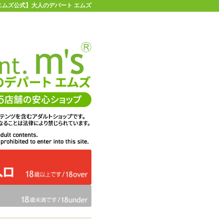
【エムズ公式】大人のデパート エムズ
店舗情報・地図
お買い物ガイド
ヘルプ
お問い合わせ
0
イページ
カゴを見る
在庫状況：
販売終了
43%OFF
メーカー価格：
2,200
円(税込)
1,265
エムズ価格：
円(税込)
57P
ポイント：
カラー：