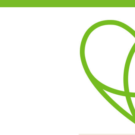
11-15時まで受付
0120-361-969
(土日祝休)
商品を探す
ヘルプ
アダルトグッズ通販「エムズ」TOP
バイブキングミニ
3.50
レビューを見る（4）
1本型で挿入の妨げになる
短いながらもみっちりした
清潔感のあるクリアボディ
カリの張った弾力ある質感
コントローラーはダイヤル
単4電池 3本で動作
コンパクトな
オンオフ時にはカ
ま