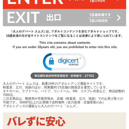
35%OFF
1,375
円(税込)
2,108円(税込)
→
レビューを見る
検討リストへ追加
レビューを書く
商品へのお問い合わせ
数量：
カートに入れる
在庫状況：
即納
大人のデパート エムズは、創業24年のアダルトグッズ通販サイトです。
秋葉原、立川、池袋のほか、関東圏内で5店舗の路面店を運営しています。
商品説明
オナホール、ラブドール、バイブ、コンドーム、SM、コスプレ衣装など、商品総数約
7000点。
ご注文商品は、郵便局や営業所留め、店舗（秋葉原、立川、池袋）でのお受け取りが
ココがポイント
可能です。 5000円以上のお買物で送料無料（佐川急便・店舗受取のみ）
アダルトグッズの通販なら大人のデパート「エムズ」
✓
不織布製の防水ベッドシーツ
✓
ダブルベッドまでカバーできるサイズ。無地なので様々
な用途で使えます
✓
濡れたまま放置すると浸水する場合がありますのでご注