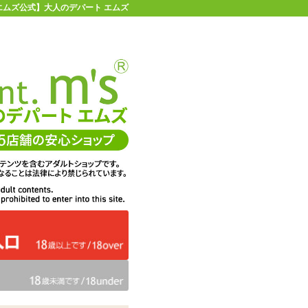
 【エムズ公式】大人のデパート エムズ
店舗情報・地図
お買い物ガイド
ヘルプ
お問い合わせ
0
イページ
カゴを見る
在庫状況：
販売終了
27%OFF
メーカー価格：
1,320
円(税込)
968
エムズ価格：
円(税込)
44P
ポイント：