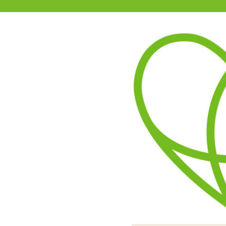
11-15時まで受付
0120-361-969
(土日祝休)
商品を探す
ヘルプ
アダルトグッズ通販「エムズ」TOP
S
メタリカン ブラックシリコン
4.00
レビューを見る（1）
シリコン100%で作られた
たっぷりとした長さがある
波型になった挿入部は先端
全て入ってしまわないよう
シリコン製なので柔軟に曲
していけ
ムー