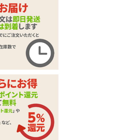
メタリカン ブラッ
商品名
クシリコン スムー
ス
商品コード
210101058
メーカー価
1,320
円(税込)
格
購入価格
968
円(税込)
ポイント
44P
カテゴリ
尿道責め
素材・成分
シリコン
この商品について問い合わせ