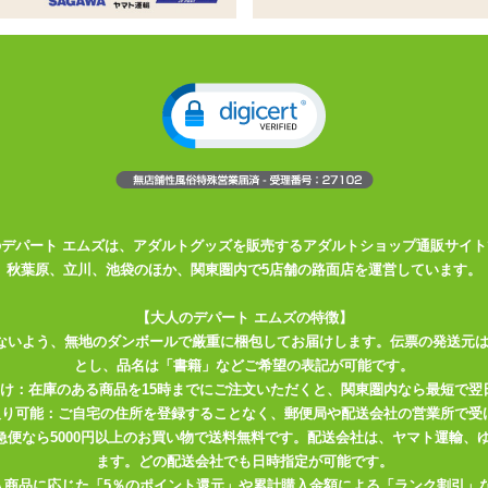
の尿道責めグッズ
展開のシリコン製尿道責めグッズ
スは初心者から上級者まで対応できる万能サイズ
のがある場合も。お使いになる前には必ずご確認を
 ブラックシリコンシリーズを入荷いたしました。高弾力ながらしなや
まざまなシーンで活躍させることができそうです。
のデパート エムズは、アダルトグッズを販売するアダルトショップ通販サイト
挿入部分およそ12cm。太さの違う膨らみがウエーブするように並び、
秋葉原、立川、池袋のほか、関東圏内で5店舗の路面店を運営しています。
3mm、根元側は8mmほどの太さになっています。挿入部は軽い力でも
直結しています。
【大人のデパート エムズの特徴】
ないよう、無地のダンボールで厳重に梱包してお届けします。伝票の発送元
リカン ブラックシリコンシリーズですが、個体によっては成型の際に
とし、品名は「書籍」などご希望の表記が可能です。
れるものも。お使いになる前には必ず表面の凹凸などを確認してくださ
届け：在庫のある商品を15時までにご注文いただくと、関東圏内なら最短で翌
極端な負荷をかけることはお避けください。
取り可能：ご自宅の住所を登録することなく、郵便局や配送会社の営業所で受
川急便なら5000円以上のお買い物で送料無料です。配送会社は、ヤマト運輸
が、柔らかなため拡張前や緊張していると挿入しにくい場合もありそう
ます。どの配送会社でも日時指定が可能です。
入商品に応じた「5％のポイント還元」や累計購入金額による「ランク割引」
慣れている方なら出し入れをしたり凹凸の刺激をお楽しみいただけるで