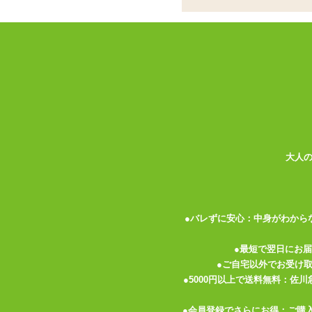
柔らかなシリコン製
ココがポイント
✓
高弾力で柔軟、多様なサイズ・形
✓
ふくらみが徐々に太くなるスムー
✓
成型の際にできたバリのようなも
シリコン製の尿道責めグッズ、メタリカン
かに曲がる柔軟性も併せ持っているのでさ
大人
メタリカン ブラックシリコン スムースは
徐々に太くなる形状です。先端部はおよそ
非常に柔軟に曲がります。根元はリングと
●バレずに安心：中身がわから
柔軟性がありすべすべとした手触りのメタ
できたと思われるバリのような突起がみら
●最短で翌日にお
い。またねじったり引っ張ったりと本体に
●ご自宅以外でお受け
●5000円以上で送料無料：佐
初心者さんサイズの細身なものが多いです
●会員登録でさらにお得：ご購
です。無理のない範囲でお試しください。