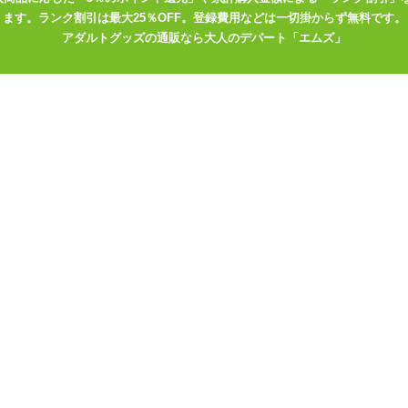
ます。ランク割引は最大25％OFF。登録費用などは一切掛からず無料です。
で、プレイ前はグッズや手などを清潔に。正しい知識で楽しい尿道オナ
アダルトグッズの通販なら大人のデパート「エムズ」
メタリカン ブラックシリコンシリーズ。中空タイプはこちら
は柔軟なチューブ状、先端はぷっくりとしたしずく型
さおよそ7mmの膨らみがなだらかに3個連なった形状
り過ぎないので広げながらの挿入が可能
にウエーブがあり根元は硬質
の球が約1cmごとに等間隔に並ぶ
メタリカン ブラックシリコンシリーズ。穴のないタイプはこちら
ク
ック。先端は3mmで徐々に太くなる