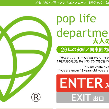
メタリカン ブラックシリコン スムース - SMグッズ |
お買い物ガイド
お問い合わせ
マ
Mグッズ
尿道責め
メタリカン ブラックシリコン スムース
 スムース
尿道責めグッズシリーズ「メタリカン ブラックシリコン ス
ので上級者は根元まで。初心者は徐々に入れる長さを増や
からちょっとずつ太くなります。トレーニングの際は無理
にするストッパーリング付き。出し入れする際の取っ手と
がります。非勃起時にもペニスの形に曲がるので怪我をし
るトレーニング用と汎用性が高いです
ス」※サイズはエムズ実測値です
せず入れていきましょう
しても使えます
にくいです