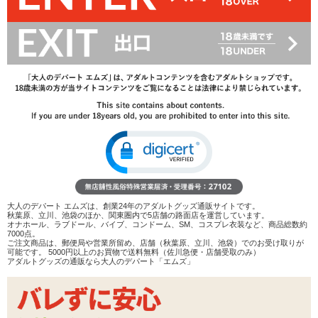
979
円(税込)
1,540円(税込)
→
レビューを見る
検討リストへ追加
レビューを書く
商品へのお問い合わせ
数量：
カートに入れる
在庫状況：
即納
商品説明
大人のデパート エムズは、創業24年のアダルトグッズ通販サイトです。
ココがポイント
秋葉原、立川、池袋のほか、関東圏内で5店舗の路面店を運営しています。
オナホール、ラブドール、バイブ、コンドーム、SM、コスプレ衣装など、商品総数約
✓
固定用のリングが付属した金属製の尿道プラグ
7000点。
ご注文商品は、郵便局や営業所留め、店舗（秋葉原、立川、池袋）でのお受け取りが
✓
「ボム」は連なるふくらみが徐々に大きくなる形状。拡
可能です。 5000円以上のお買物で送料無料（佐川急便・店舗受取のみ）
張などにオススメ
アダルトグッズの通販なら大人のデパート「エムズ」
✓
なめらかですが個体によってはバリなどが気になる場合
も。使用前に必ず触れてご確認を
<メーカーコメント>