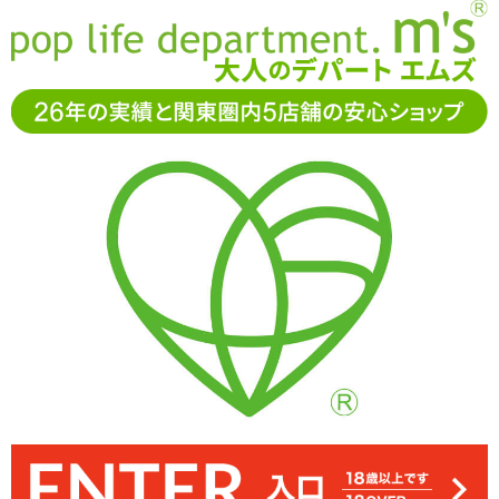
お電話でもご注文・ご相談可能です。お気軽に
0120-361-969
11-15時まで受付（土日
祝休）
アダルトグッズ通販「エムズ」TOP
SMグッズ
尿道責め
U-プラグ ボム
U-プラグ ボム
固定用リングが2個付属しています。角度やサイズなどに合わせて使
固定用リングのついた尿道プラグ「U-プラグ ボム」。ポコポコした
プラグ本体のUの字になった部分に引っ掛けて使います。引っ張り
先端に丸いふくらみのついた、シンプル形状の「U-プラグ ボー
リングはやや硬く伸縮性は控えめ
ル」、徐々に大きくなるふくらみのついた「U-プラグ ボム」2種類
ふくらみが徐々に大きくなる形状 ※サイズはエムズ実測値です
い分けてください ※サイズはエムズ実測値です
すぎると取れてしまうのでご注意を
が同時発売です♪
36%OFF