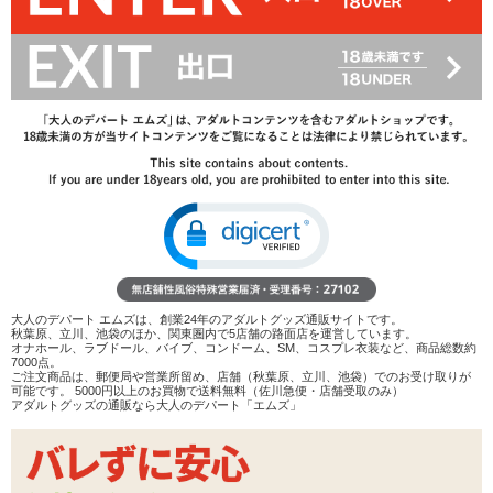
レビューを見る
検討リストへ追加
レビューを書く
商品へのお問い合わせ
数量：
カートに入れる
在庫状況：
即納
商品説明
ココがポイント
✓
オカモト史上最薄、水系ポリウレタン製0.01mm台のコ
大人のデパート エムズは、創業24年のアダルトグッズ通販サイトです。
ンドーム
秋葉原、立川、池袋のほか、関東圏内で5店舗の路面店を運営しています。
オナホール、ラブドール、バイブ、コンドーム、SM、コスプレ衣装など、商品総数約
✓
Lサイズは直径4cmほどまで対応します
7000点。
ご注文商品は、郵便局や営業所留め、店舗（秋葉原、立川、池袋）でのお受け取りが
✓
ゼリーを増量することでよりスムーズな挿入を促します
可能です。 5000円以上のお買物で送料無料（佐川急便・店舗受取のみ）
アダルトグッズの通販なら大人のデパート「エムズ」
Lサイズ&ゼリーたっぷり。均一なうすさ0.01ミリ台(当社測定)
オカモト ゼロワン Lサイズたっぷりゼリーの特長