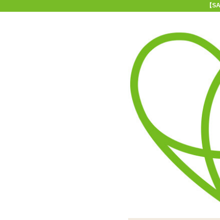
【S
11-15時まで受付
0120-361-969
(土日祝休)
商品を探す
ヘルプ
アダルトグッズ通販「エムズ」TOP
【SALE】インサートハグピ
4.00
レビューを見る（1）
表と裏とで体位が違う欲張
エロ可愛いイラストがプリ
つるつるすべすべの2WA