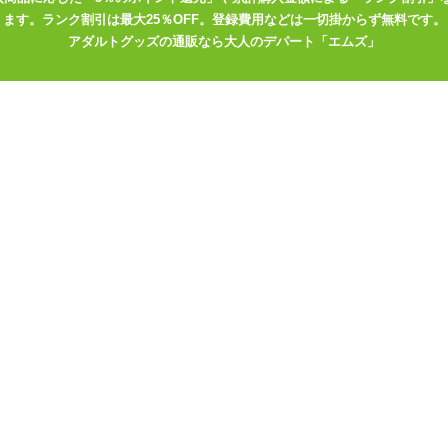
ます。ランク割引は最大25％OFF。登録費用などは一切掛からず無料です。
幅いっぱいには開きません。 先にエアピローを膨らませてしまうとピ
アダルトグッズの通販なら大人のデパート「エムズ」
さい。
ホールを固定するようになっています。 オナホールをセットする前に
が塞がってしまいます。
てピローケースを取り替えながら使ってもよし。 お気に入りの嫁一筋
情たっぷりの枕セックスをお楽しみくださいませ♪
5 すーぱーたま娘
0 瑞月シノ
4 杠
6 弱電波