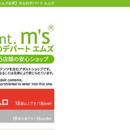
【エムズ公式】大人のデパート エムズ
店舗情報・地図
お買い物ガイド
ヘルプ
お問い合わせ
0
イページ
カゴを見る
ーぱーたま娘
在庫状況：
販売終了
42%OFF
メーカー価格：
2,640
円(税込)
1,540
エムズ価格：
円(税込)
70P
ポイント：