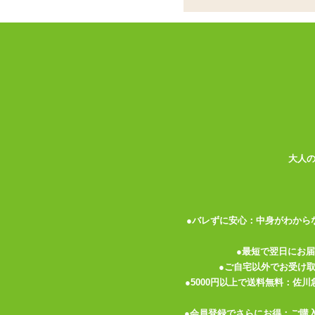
オナホール用スリッ
ココがポイント
✓
インサートハグピロー用!スリッ
✓
表と裏で体位が異なる、人気絵師
✓
いつまでも撫でていたくなる、ス
「インサートハグピロー」
用のスリットが
なイラストプリントつき。 表と裏の両面
大人
ピローケースの素材は伸縮性の高い2WA
ナデナデしていても飽きません。 触り心
たりしないようご注意下さい。 爪を短く
●バレずに安心：中身がわから
枕カバーにはチャックがついているので、
トがついているので、 ピローケースにセ
●最短で翌日にお
はほつれ防止の裁ち目かがりの処理がして
●ご自宅以外でお受け
優しく扱ってあげて下さいね。
●5000円以上で送料無料：佐
●会員登録でさらにお得：ご購
ご使用時は
「インサートハグピロー」
を