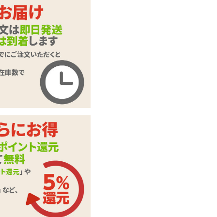
【SALE】インサー
トハグピロー用ピロ
商品名
ーケース#15 すー
ぱーたま娘
商品コード
SHYM-020
メーカー価
2,640
円(税込)
格
購入価格
1,540
円(税込)
ポイント
70P
カテゴリ
ラブドール
本体サイ
H570mm×W380mm
ズ・容量
素材・成分
2WAYトリコット