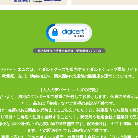
トの入った枕カバー
トの入った2WAYトリコット製のピローケース
さんのエロエロなプリントつき
ベスベの触り心地です
入ったピローケースです。 オナニーが捗る、人気絵師さんのエロエロ
で違う体位が描かれているので好みに合わせてエッチしちゃいましょう♪
のデパート エムズは、アダルトグッズを販売するアダルトショップ通販サイト
Yトリコット素材。 ひんやりつるつるした触り心地の良い質感で、ずっと
秋葉原、立川、池袋のほか、関東圏内で5店舗の路面店を運営しています。
地はよいですが脆さや弱さの目立つ布地なので、 尖ったものをひっかけ
切って、ヒゲを剃る。リアルと同じ紳士の嗜みですね♪
【大人のデパート エムズの特徴】
ないよう、無地のダンボールで厳重に梱包してお届けします。伝票の発送元
ピローケースをしっかり固定できます。 ピローケース下部にはスリッ
とし、品名は「書籍」などご希望の表記が可能です。
ットしたオナホールの挿入口と合わせておつかい下さい。 スリットの端
届け：在庫のある商品を15時までにご注文いただくと、関東圏内なら最短で翌
ありますが、 強く引っ張るとほつれてしまう可能性がありますので、
取り可能：ご自宅の住所を登録することなく、郵便局や配送会社の営業所で受
川急便なら5000円以上のお買い物で送料無料です。配送会社は、ヤマト運輸
ます。どの配送会社でも日時指定が可能です。
入商品に応じた「5％のポイント還元」や累計購入金額による「ランク割引」
膨らませる前に、枕カバーとオナホールをセットしてください。