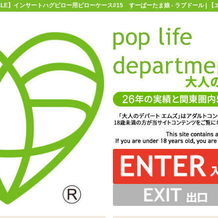
ALE】インサートハグピロー用ピローケース#15 すーぱーたま娘 - ラブドール | 
お買い物ガイド
お問い合わせ
マ
ラブドール
【SALE】インサートハグピロー用ピローケース#15 す
ロー用ピローケース#15 すーぱーたま娘
り仕様♪スリット部分とオナホールの挿入口を合わせて、お
ントされた「インサートハグピロー用ピローケース#15
Yトリコット素材。乙女の肌に触れる時のように優しく取り
扱ってあげてください
楽しみくださいませ
すーぱーたま娘」