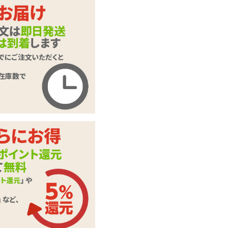
S
M
L
商品名
指ドーム 20ヶ入り
商品コード
KK-0745
メーカー価
1,078
円(税込)
格
購入価格
748
円(税込)
ポイント
34P
カテゴリ
指サック
入数
20ヶ入り
この商品について問い合わせ
商品情報をメールで送る