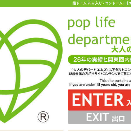
指ドーム 20ヶ入り - コンドーム |
お買い物ガイド
お問い合わせ
マ
コンドーム
指サック
指ドーム 20ヶ入り
んので、開封後は封をしっかり閉じて保管してください
ラテックス製の指用サック「指ドーム Sサイズ」
製コンドームと同じ潤滑剤が塗布されています