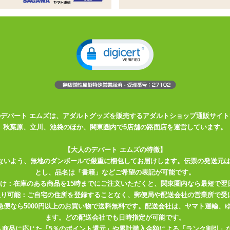
サック
つけず、また指先からの感染症を予防します
様な用途での使用はおやめください
のデパート エムズは、アダルトグッズを販売するアダルトショップ通販サイト
秋葉原、立川、池袋のほか、関東圏内で5店舗の路面店を運営しています。
。
。
【大人のデパート エムズの特徴】
ないよう、無地のダンボールで厳重に梱包してお届けします。伝票の発送元
とし、品名は「書籍」などご希望の表記が可能です。
届け：在庫のある商品を15時までにご注文いただくと、関東圏内なら最短で翌
取り可能：ご自宅の住所を登録することなく、郵便局や配送会社の営業所で受
川急便なら5000円以上のお買い物で送料無料です。配送会社は、ヤマト運輸
ます。どの配送会社でも日時指定が可能です。
入商品に応じた「5％のポイント還元」や累計購入金額による「ランク割引」