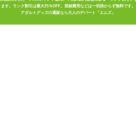
ます。ランク割引は最大25％OFF。登録費用などは一切掛からず無料です。
アダルトグッズの通販なら大人のデパート「エムズ」
【2026年最新版】はじめて
 おもちゃのお勉強
のおとなのおもちゃ【ローシ
トに着けたらモテち
ョン／コンドーム／アナルグ
……?」
ッズ／SMグッズ】
入れられます。指で愛撫するときはもちろん、ちょっと小さなローター
夫で、激しく膣内を責めた時も大丈夫でしたが、それでもソフトな素材
ズで問題ありませんでしたのでサイズに悩んだらMでよいと思います。