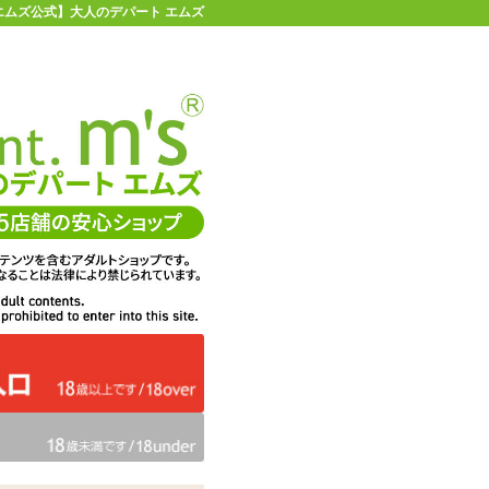
 【エムズ公式】大人のデパート エムズ
店舗情報・地図
お買い物ガイド
ヘルプ
お問い合わせ
0
イページ
カゴを見る
在庫状況：
販売終了
31%OFF
メーカー価格：
1,078
円(税込)
748
エムズ価格：
円(税込)
34P
ポイント：
サイズ：