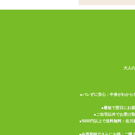
の指サック
ココがポイント
✓
潤滑剤の付いたラテックス製の指
✓
膣やアナルを責める際に粘膜を傷
✓
避妊具ではありませんので、その
<メーカーコメント>
便利な潤滑剤付の指サックです。
アナルプレイやローター等に最適です。
大人
雑菌防止や爪などによる傷を防ぎます。
先端部分には滑り止めのエンボス加工付き
オカモト製コンドームと同じ潤滑剤を使用
●バレずに安心：中身がわから
※避妊具としては使用出来ません。
●最短で翌日にお
●ご自宅以外でお受け
●5000円以上で送料無料：佐
関連する特集ページ
●会員登録でさらにお得：ご購