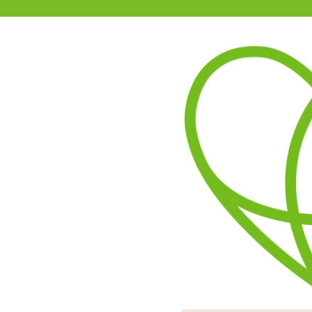
11-15時まで受付
0120-361-969
(土日祝休)
商品を探す
ヘルプ
アダルトグッズ通販「エムズ」TOP
指ドーム 20ヶ入り
5.00
レビューを見る（3）
小分けにはなっていませ
感染症や怪我を防ぐ
表面にはオカモト