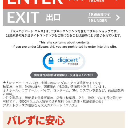
レビューを見る
検討リストへ追加
レビューを書く
商品へのお問い合わせ
タイプ：
おやすみ用
EXトルマリン
スタンダード
在庫状況：
販売終了
商品説明
大人のデパート エムズは、創業24年のアダルトグッズ通販サイトです。
秋葉原、立川、池袋のほか、関東圏内で5店舗の路面店を運営しています。
スタンダードは固めの素材でできています。
オナホール、ラブドール、バイブ、コンドーム、SM、コスプレ衣装など、商品総数約
7000点。
そのため慣れるまでは、着けはずしの際にてこずるかもしれませ
ご注文商品は、郵便局や営業所留め、店舗（秋葉原、立川、池袋）でのお受け取りが
可能です。 5000円以上のお買物で送料無料（佐川急便・店舗受取のみ）
ん。
アダルトグッズの通販なら大人のデパート「エムズ」
素材の固さもあって、脚を組んだりするときに痛みを感じることも
あります。
股間を圧迫するような下着等は避けたほうがよいでしょう。