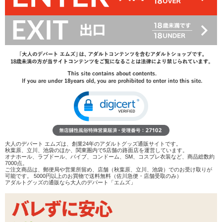
レビューを見る
検討リストへ追加
レビューを書く
商品へのお問い合わせ
在庫状況：
販売終了
商品説明
<メーカーコメント>
【振動機能 / 単四電池×3本使用(付属)】
指先の5つのローターで敏感ポイントを快感マッサージ!
大人のデパート エムズは、創業24年のアダルトグッズ通販サイトです。
秋葉原、立川、池袋のほか、関東圏内で5店舗の路面店を運営しています。
力強い振動の「5つのローター」による刺激で性感スポットを効率よ
オナホール、ラブドール、バイブ、コンドーム、SM、コスプレ衣装など、商品総数約
7000点。
くほぐします。
ご注文商品は、郵便局や営業所留め、店舗（秋葉原、立川、池袋）でのお受け取りが
可能です。 5000円以上のお買物で送料無料（佐川急便・店舗受取のみ）
ローターのリモコンBOXは内側のポケットに収納可能でプレイの邪
アダルトグッズの通販なら大人のデパート「エムズ」
魔になりません。
●右手用
●ジャック式で電池BOXとローター部分の着脱可能