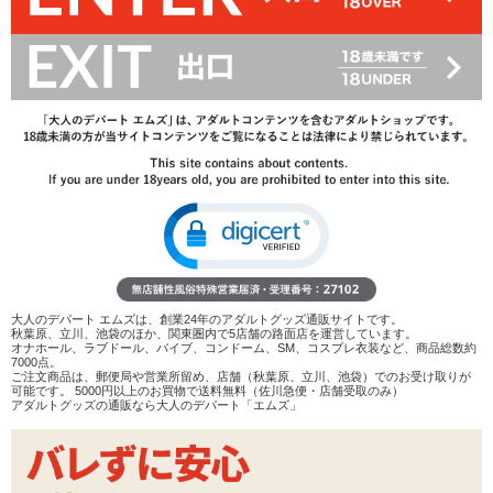
レビューを見る
検討リストへ追加
レビューを書く
商品へのお問い合わせ
数量：
カートに入れる
在庫状況：
即納
商品説明
ココがポイント
大人のデパート エムズは、創業24年のアダルトグッズ通販サイトです。
✓
クリトリスとGスポットを挟むようにして刺激する2点
秋葉原、立川、池袋のほか、関東圏内で5店舗の路面店を運営しています。
オナホール、ラブドール、バイブ、コンドーム、SM、コスプレ衣装など、商品総数約
責め型ローター
7000点。
✓
コード部分が長く、様々な体勢でも扱いやすい
ご注文商品は、郵便局や営業所留め、店舗（秋葉原、立川、池袋）でのお受け取りが
可能です。 5000円以上のお買物で送料無料（佐川急便・店舗受取のみ）
✓
滑らかシリコン使用の生活防水仕様です
アダルトグッズの通販なら大人のデパート「エムズ」
<メーカーコメント>
長いネックが自在に曲がって楽しめるフレキシブルネックロータ