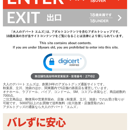
9,284
円(税込)
OPEN
→
レビューを見る
検討リストへ追加
レビューを書く
商品へのお問い合わせ
在庫状況：
販売終了
商品説明
<メーカーコメント>
数年前から人気フォルムの定番になってきたU字バイブの最新型で
大人のデパート エムズは、創業24年のアダルトグッズ通販サイトです。
秋葉原、立川、池袋のほか、関東圏内で5店舗の路面店を運営しています。
す。
オナホール、ラブドール、バイブ、コンドーム、SM、コスプレ衣装など、商品総数約
7000点。
上質なシリコン素材に覆われ、肌触りはとてもシルキー。
ご注文商品は、郵便局や営業所留め、店舗（秋葉原、立川、池袋）でのお受け取りが
可能です。 5000円以上のお買物で送料無料（佐川急便・店舗受取のみ）
カーブ部分も柔軟に曲げられ、大変入れやすく、そして、クリトリ
アダルトグッズの通販なら大人のデパート「エムズ」
スへもあたりやすい構造です。
入れなくても、ローターとしてあてるようにして使っても、プニプ
ニと触り心地がいいので、オススメです。