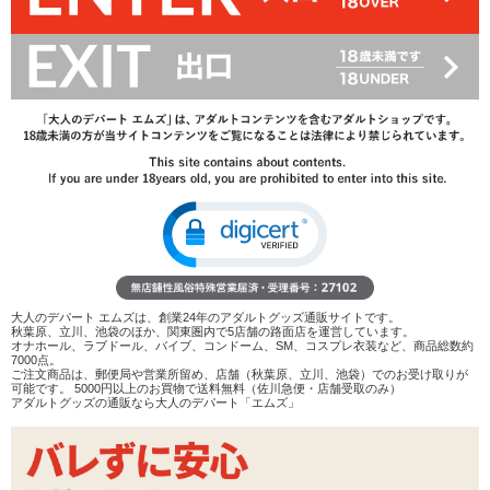
32%OFF
1,100
円(税込)
1,628円(税込)
→
レビューを見る
検討リストへ追加
レビューを書く
商品へのお問い合わせ
在庫状況：
販売終了
商品説明
大人のデパート エムズは、創業24年のアダルトグッズ通販サイトです。
秋葉原、立川、池袋のほか、関東圏内で5店舗の路面店を運営しています。
オナホール、ラブドール、バイブ、コンドーム、SM、コスプレ衣装など、商品総数約
ココがポイント
7000点。
ご注文商品は、郵便局や営業所留め、店舗（秋葉原、立川、池袋）でのお受け取りが
✓
シューっと吹きかけて使う、スプレータイプのホールパ
可能です。 5000円以上のお買物で送料無料（佐川急便・店舗受取のみ）
ウダー
アダルトグッズの通販なら大人のデパート「エムズ」
✓
スプレーなので周囲にパウダーが飛び散りづらく、こぼ
してしまう心配もナシ
✓
小型から大型まで、まんべんなく広範囲にまぶしたい時
などにオススメ!