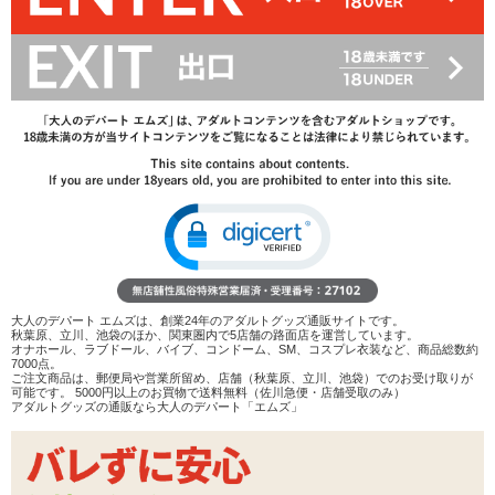
2,981
円(税込)
5,940円(税込)
→
レビューを見る
検討リストへ追加
レビューを書く
商品へのお問い合わせ
在庫状況：
販売終了
商品説明
TH社からなんとも使い勝手のよさそうな電動ディルドが入荷してき
ましたよ?
大人のデパート エムズは、創業24年のアダルトグッズ通販サイトです。
秋葉原、立川、池袋のほか、関東圏内で5店舗の路面店を運営しています。
オナホール、ラブドール、バイブ、コンドーム、SM、コスプレ衣装など、商品総数約
7000点。
この「電動ムテキング」はスイング・振動とバイブの性能を持った
ご注文商品は、郵便局や営業所留め、店舗（秋葉原、立川、池袋）でのお受け取りが
可能です。 5000円以上のお買物で送料無料（佐川急便・店舗受取のみ）
電動ディルド。
アダルトグッズの通販なら大人のデパート「エムズ」
『じゃあこれはバイブじゃないの?』って声も聞こえてきそうですが
(笑)、
底部にはちゃんと吸盤が付いていて固定できますので立派なディル