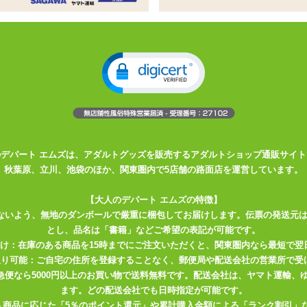
ンが作れるローションの素
約50本程度作成できます。
ン20Lに近い量を生み出すことができます。
、
お分かりいただけますでしょうか?
の調整などが必要ですので初心者にはオススメできませんが、
ンを買うことはなくなってしまうかも・・・。
大量のローションをこまめに作れる」ということ。
のデパート エムズは、アダルトグッズを販売するアダルトショップ通販サイト
の平均濃度のローションが作れますので、
秋葉原、立川、池袋のほか、関東圏内で5店舗の路面店を運営しています。
似ソープを味わいましょうw
【大人のデパート エムズの特徴】
りすぎて保管に困ることもありません。
ないよう、無地のダンボールで厳重に梱包してお届けします。伝票の発送元
方にはオススメです。
とし、品名は「書籍」などご希望の表記が可能です。
届け：在庫のある商品を15時までにご注文いただくと、関東圏内なら最短で翌
取り可能：ご自宅の住所を登録することなく、郵便局や配送会社の営業所で受
るのも面白いところ。
川急便なら5000円以上のお買い物で送料無料です。配送会社は、ヤマト運輸
水で作られておりますが、ジュースやコーヒーなど
ます。どの配送会社でも日時指定が可能です。
入商品に応じた「5％のポイント還元」や累計購入金額による「ランク割引」