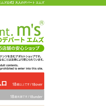
 【エムズ公式】大人のデパート エムズ
店舗情報・地図
お買い物ガイド
ヘルプ
お問い合わせ
0
イページ
カゴを見る
在庫状況：
販売終了
45%OFF
メーカー価格：
2,585
円(税込)
1,427
エムズ価格：
円(税込)
64P
ポイント：