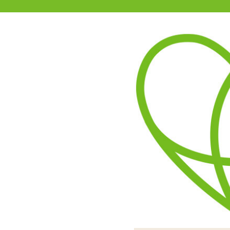
11-15時まで受付
0120-361-969
(土日祝休)
商品を探す
ヘルプ
アダルトグッズ通販「エムズ」TOP
ローションの素 100g
4.00
レビューを見る（2）
粉を入れた後にかき混
ローションに
自