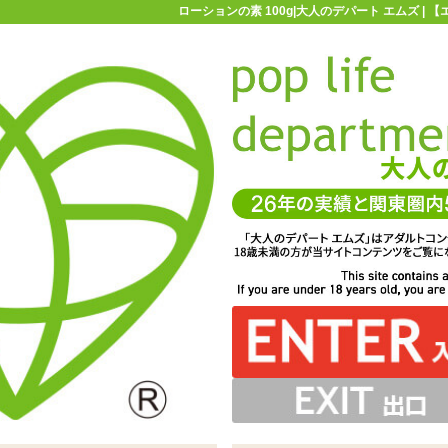
ローションの素 100g|大人のデパート エムズ |
お買い物ガイド
お問い合わせ
マ
ローション・潤滑剤
ノーマルローション
ローションの素 100g
ぜたりするとローションがダマ状になってしまいます
したい液体に粉を投入しつつかき混ぜます
分好みのローションが作れます