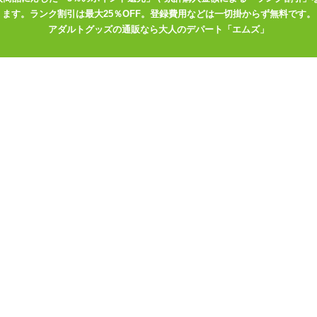
けもできますし、是非オリジナルのローションを作ってみてください。
ます。ランク割引は最大25％OFF。登録費用などは一切掛からず無料です。
アダルトグッズの通販なら大人のデパート「エムズ」
で高品質なラブグッ
する「ミライカラー
アダルトグッズメーカー「G
気商品をピックアッ
PROJECT」の人気商品をピ
パートナーは満足
ックアップ!
ンネリ解消グッズ