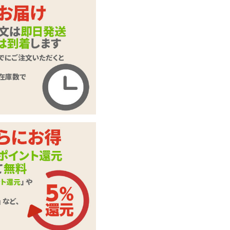
ローションの素 100
商品名
g
商品コード
LT-0258
メーカー価
2,585
円(税込)
格
購入価格
1,427
円(税込)
ポイント
64P
カテゴリ
ノーマルローション
この商品について問い合わせ
商品情報をメールで送る