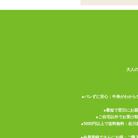
約50本分のローショ
本商品1本で360mlサイズのローションが
リットルに直すと約18L。業務用ローショ
価格から換算すると1本約30円程度となり
圧倒的なコストパフォーマンスである事が
作る際に少々コツやローションの量・濃度
自在に作れるようになれば既存のローショ
ローションの素を使う上で便利なのが、「
大人
軽量スプーン擦りきり1杯で1.3リットル
お風呂でのマットプレイにピッタリです。
プレイ前にパートナーに作ってもらって擬
足りなくなればその都度作ればいいし、作
●バレずに安心：中身がわから
このようにローションプレイをよくされる
●最短で翌日にお
●ご自宅以外でお受け
自作する分香料や素材もオリジナルに出来
●5000円以上で送料無料：佐
基本的に販売されているローションは精製
味の付いたローションが作れちゃいます。
●会員登録でさらにお得：ご購