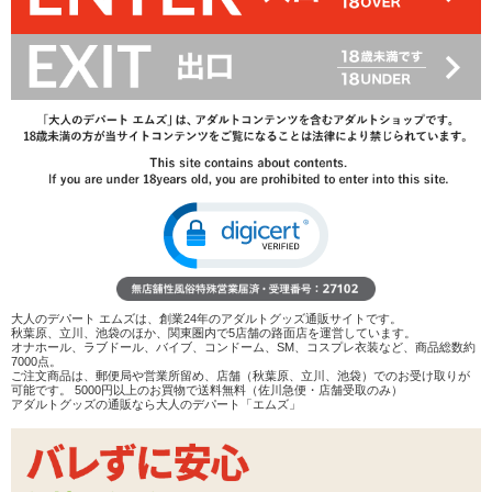
レビューを書く
商品へのお問い合わせ
数量：
カートに入れる
在庫状況：
即納
商品説明
ココがポイント
✓
スタンダードな水溶性ローション
✓
滑り、持続力共にほどほど。ベーシックで使用シーンを
選びません
大人のデパート エムズは、創業24年のアダルトグッズ通販サイトです。
✓
コンパクトに捨てやすいパウチボトルタイプ。キャップ
秋葉原、立川、池袋のほか、関東圏内で5店舗の路面店を運営しています。
付きで小出しでも使いやすい
オナホール、ラブドール、バイブ、コンドーム、SM、コスプレ衣装など、商品総数約
7000点。
ご注文商品は、郵便局や営業所留め、店舗（秋葉原、立川、池袋）でのお受け取りが
<メーカーコメント>
可能です。 5000円以上のお買物で送料無料（佐川急便・店舗受取のみ）
ローションブランドでNo,1のリピート率を誇るペペシリーズから、
アダルトグッズの通販なら大人のデパート「エムズ」
使いやすい新商品が登場!
《3つの特長》
【環境配慮】コンパクトで捨てやすい容器設計