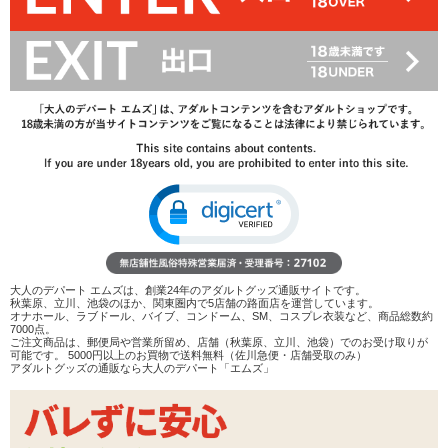
39%OFF
2,420
円(税込)
3,960円(税込)
→
レビューを見る
検討リストへ追加
レビューを書く
商品へのお問い合わせ
在庫状況：
販売終了
商品説明
大人のデパート エムズは、創業24年のアダルトグッズ通販サイトです。
秋葉原、立川、池袋のほか、関東圏内で5店舗の路面店を運営しています。
オナホール、ラブドール、バイブ、コンドーム、SM、コスプレ衣装など、商品総数約
ココがポイント
7000点。
ご注文商品は、郵便局や営業所留め、店舗（秋葉原、立川、池袋）でのお受け取りが
✓
タマトイズ公式Vtuber・山田テュテュルのアソコをイメ
可能です。 5000円以上のお買物で送料無料（佐川急便・店舗受取のみ）
ージした非貫通型オナホール
アダルトグッズの通販なら大人のデパート「エムズ」
✓
弾力は硬すぎず柔らかすぎず。内側に張り出す山がペニ
スに強く密着しつつ、細かな横ヒダでゾリっと擦ります
✓
初回版はミニサイン色紙つき。なくなり次第終了です