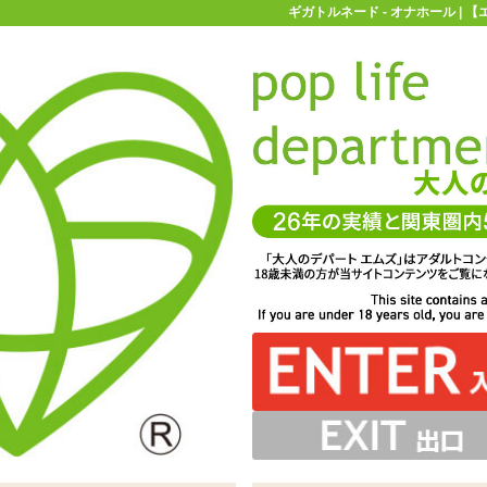
ギガトルネード - オナホール |
お買い物ガイド
お問い合わせ
マ
オナホール
タマトイズ
ギガトルネード
て洗浄可能。本体部分は防水ではありませんので浸水にご
erのイヴ・ヴァルレーヌさんによるASMRが楽しめるダウン
すので、固定してハンズフリーに楽しむこともできます
スを責め立てる電動オナホール「ギガトルネード」
さのあるイボがびっしりとついています
ロードカードが付属します
注意ください