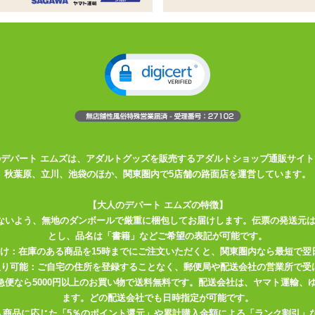
電動オナホール
外して洗えます
が楽しめるDLコードが付属します
動オナホール VTuberイヴ・ヴァルレーヌASMR音声収録
リーで楽しめる大型吸盤付き ハイパワーのUSB充電式
のデパート エムズは、アダルトグッズを販売するアダルトショップ通販サイト
大型モーター搭載 一人で楽しめる消音設計
秋葉原、立川、池袋のほか、関東圏内で5店舗の路面店を運営しています。
【大人のデパート エムズの特徴】
ないよう、無地のダンボールで厳重に梱包してお届けします。伝票の発送元
とし、品名は「書籍」などご希望の表記が可能です。
届け：在庫のある商品を15時までにご注文いただくと、関東圏内なら最短で翌
作 分)
取り可能：ご自宅の住所を登録することなく、郵便局や配送会社の営業所で受
川急便なら5000円以上のお買い物で送料無料です。配送会社は、ヤマト運輸
ます。どの配送会社でも日時指定が可能です。
入商品に応じた「5％のポイント還元」や累計購入金額による「ランク割引」