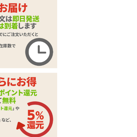
商品名
ギガトルネード
商品コード
TAMS-743
メーカー価
10,780
円(税込)
格
購入価格
7,810
円(税込)
ポイント
355P
カテゴリ
タマトイズ
固定用台座、イヤホ
ン、充電用USBケー
ブル、ホール収納
付属品
棒、ダウンロードカ
ード(初回版のみ)、
スティックローショ
ン