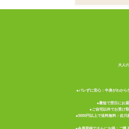
ナホール
ココがポイント
✓
ピストン動作と回転を同時に行う
✓
USB充電式。ホール部分を取り
✓
セクシーVtuberの特製ASMR
<メーカーコメント>
ピストン運動と回転刺激が同時に味わえる電
7種類のピストン&回転パターン ハンズフ
大人
オナホールを外して水洗いが可能 超強力
種類:非貫通・電動
色:白
●バレずに安心：中身がわから
素材:柔らかい■■□□□硬い
内部構造:イボ
●最短で翌日にお
電池:USB充電式(充電完了まで 分/連続動
●ご自宅以外でお受け
充電中:点滅、充電完了時:点灯
●5000円以上で送料無料：佐
機能:ピストン、回転、音声
●会員登録でさらにお得：ご購
ピストン・回転:7パターン