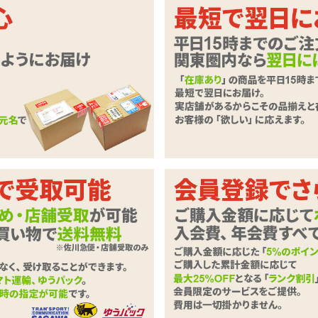
が襲う、ASMR音声付き充電式電動オ