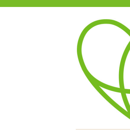
11-15時まで受付
0120-361-969
(土日祝休)
商品を探す
ヘルプ
アダルトグッズ通販「エムズ」TOP
ギガトルネード
1.00
レビューを見る（1）
オナホール部分は取り外し
初回版にはセクシーVtub
吸盤付き台座が付いていま
ピストンと回転でペニ
内部には高