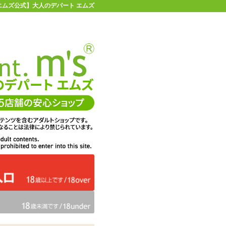
 【エムズ公式】大人のデパート エムズ
店舗情報・地図
お買い物ガイド
ヘルプ
お問い合わせ
0
イページ
カゴを見る
在庫状況：
販売終了
28%OFF
メーカー価格：
10,780
円(税込)
7,810
エムズ価格：
円(税込)
355P
ポイント：