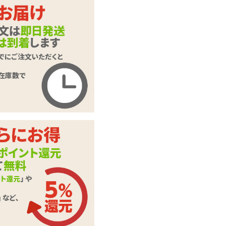
カートに入れる
天下一穴(てんかい
商品名
っけつ)
商品コード
TOY-1201100
メーカー価
4,620
円(税込)
格
購入価格
2,860
円(税込)
ポイント
130P
カテゴリ
オナホール
メーカー・
RIDE JAPAN(ライド
ブランド
ジャパン)
素材・成分
ベビータッチ