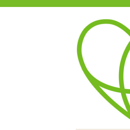
11-15時まで受付
0120-361-969
(土日祝休)
商品を探す
ヘルプ
アダルトグッズ通販「エムズ」TOP
天下一穴(てんかいっけつ)
4.18
レビューを見る（11）
高弾力で大ぶりなギミック
ぽっかりと開いたような入
伸縮性があるので挿入には
本体にはにおいやべたつき
前半には枝豆のような大き
外側はプニプニと柔らかく
糸引きはよくまるでリアル
トロンと広がりツル
ステ
併用を推奨します。ロング
イボつきの突起が亀頭に当
いる
け
り、ポルチオへの