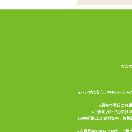
子宮に向かって一直線
外は柔らか中は高弾
した非貫通型オナホー
ココがポイント
✓
外はプニプニ、中はコリコリの2
✓
内部には長さ約3.5cmのイボ
大人
✓
最奥には子宮をイメージしたリン
<メーカーコメント>
気持ちいいはここまで来た!前後左右から刺
●バレずに安心：中身がわから
ストロークする度にぶるぶる刺激する無数
●最短で翌日にお
アウターはやさしく、インナーは刺激的。
●ご自宅以外でお受け
●5000円以上で送料無料：佐
種類:非貫通
色:肌色
●会員登録でさらにお得：ご購