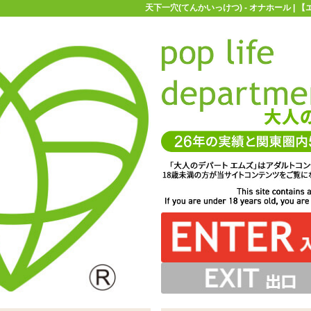
天下一穴(てんかいっけつ) - オナホール |
お買い物ガイド
お問い合わせ
マ
オナホール
RIDE JAPAN(ライドジャパン)
天下一穴(てんかいっけ
をたっぷり配置非貫通型オナホール「天下一穴(てんかいっ
り口。中央がくぼみになっているのでローションなどが注
さほど苦労しないはず。ギミックの刺激がはっきりとして
はほとんどありませんが、油分は多め。ホールパウダーの
さのヒダ突起がゴロゴロと密集、さらに進むとより大きな
、内側はコリッとした硬さ。奥まで肉厚な壁が続きます
な愛液のよう。オナホールの凹凸に馴染みよく絡みます
ツル軽快に滑るローション。粘度はやや低めです
ィックローションが付属しています
サイズなのでペニスが長い方でも奥まですっぽり挿入でき
たります。最奥は子宮をイメージしたリング状の突起があ
ので敏感な方はご注意くださいね
つ)」 ※サイズはエムズ実測値です
ぎやすそうですね
奥突きを再現。さらに奥に挿入してもいいですね
そうです