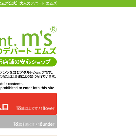
 【エムズ公式】大人のデパート エムズ
店舗情報・地図
お買い物ガイド
ヘルプ
お問い合わせ
0
イページ
カゴを見る
つ)
在庫状況：
即納
38%OFF
メーカー価格：
4,620
円(税込)
2,860
エムズ価格：
円(税込)
130P
ポイント：
数量：