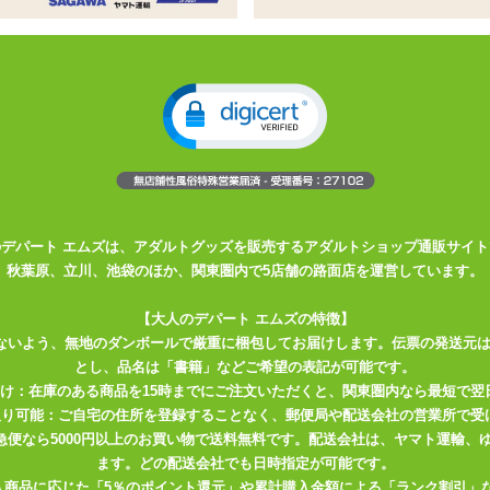
!ボコッ、コリッの連続刺激!
力。大ぶりなギミックをたっぷり配置
ル
層構造。ロングサイズの非貫通型オナホール
突起や縦長のヒダ突起など大ぶりなギミックをたっぷり配置
のデパート エムズは、アダルトグッズを販売するアダルトショップ通販サイト
グ状突起。コリっとした奥突きも楽しめる
秋葉原、立川、池袋のほか、関東圏内で5店舗の路面店を運営しています。
激する肉肉肉!!快感構造ここに極まる!
【大人のデパート エムズの特徴】
ないよう、無地のダンボールで厳重に梱包してお届けします。伝票の発送元
とし、品名は「書籍」などご希望の表記が可能です。
の肉厚壁。締め付けギミックを抜ければすっぽりCQに突入!
届け：在庫のある商品を15時までにご注文いただくと、関東圏内なら最短で翌
充血二層システムが天下一穴の極意!
取り可能：ご自宅の住所を登録することなく、郵便局や配送会社の営業所で受
川急便なら5000円以上のお買い物で送料無料です。配送会社は、ヤマト運輸
ます。どの配送会社でも日時指定が可能です。
入商品に応じた「5％のポイント還元」や累計購入金額による「ランク割引」