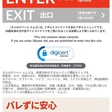
40%OFF
1,254
円(税込)
2,090円(税込)
→
レビューを見る
検討リストへ追加
レビューを書く
商品へのお問い合わせ
数量：
カートに入れる
在庫状況：
即納
商品説明
大人のデパート エムズは、創業24年のアダルトグッズ通販サイトです。
秋葉原、立川、池袋のほか、関東圏内で5店舗の路面店を運営しています。
オナホール、ラブドール、バイブ、コンドーム、SM、コスプレ衣装など、商品総数約
ココがポイント
7000点。
ご注文商品は、郵便局や営業所留め、店舗（秋葉原、立川、池袋）でのお受け取りが
✓
右と左で、手前と奥で。くるっと入れ替わるように刺激
可能です。 5000円以上のお買物で送料無料（佐川急便・店舗受取のみ）
が異なるRIDE JAPANの非貫通型オナホール
アダルトグッズの通販なら大人のデパート「エムズ」
✓
みっちりした挿入感のバンジータッチ素材、密着感や壁
に押される感覚をばっちり味わえます
✓
飽きの来づらい変化形刺激、初心者さんにもオススメで
す