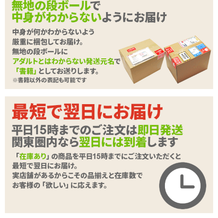
ココがポイント
✓
性家電A10サイクロン スタンドアローン専用アタッチメ
ントホール
✓
中央の壁を境にそれぞれイボ、ヒダと異なる内部構造に
なっている2穴仕様
✓
サイズによっては窮屈に感じる場合も。挿入感を変えて
楽しみたい方にオススメです
<メーカーコメント>
A10サイクロン スタンドアローン
専用ホール「ダブル」
抑揚のあるソフト刺激のイボと、対象物を這うように舐め回す過激
なヒダ。2つの異なる内壁をひとつのボディに集約させたシリーズ初
の2穴仕様です。
種類:非貫通
色:肌色
素材:柔らかい■■■□□硬い
続きを読む
内部構造:イボ、ヒダ
▼A10サイクロン スタンドアローン専用オナホール、同時発売の商