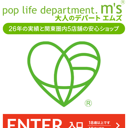
お電話でもご注文・ご相談可能です。お気軽に
0120-361-969
11-15時まで受付（土日
祝休）
アダルトグッズ通販「エムズ」TOP
オナホール
Rends(レン
ズ)
A10サイクロン スタンドアローン専用ホール ダブル
A10サイクロン スタンドアローン専用ホール ダ
ブル
3.00
レビューを見る（1）
口を開くと、内部が2穴に分かれていることが確認できます。挿入時
A10サイクロン スタンドアローン専用ホールに新しい型を追加!イボ
※こちらは「A10サイクロン スタンドアローン」に装着させる専用
内部は片側がザラザラとしたイボ系、もう片方はヒダ系。それぞれ
性家電A10サイクロン スタンドアローンのアタッチメントホール
入り口は丸くやや広め。傾斜がしっかりとペニスを迎え入れます
なんと内部が壁で隔てられた2穴仕様!
オナホールです。 オナホール単品では使用出来ませんのでご注意を!
とヒダの2穴を搭載した「ダブル」、縦ヒダがペニス全体を刺激する
はひっかかりを感じたり、きつさを感じてしまう可能性も!ご注意く
凹凸がランダムに並べられています。お好みの壁に当たるよう挿入
「A10サイクロン スタンドアローン専用ホール ダブル」 ※サイズ
「シェイプ」、捻るような締め付けの「ツイスト」。お好みのタイ
はエムズ実測値です
してくださいね
ださい
プをお選びください