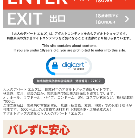
40%OFF
2,750
円(税込)
4,620円(税込)
→
レビューを見る
検討リストへ追加
レビューを書く
商品へのお問い合わせ
数量：
カートに入れる
大人のデパート エムズは、創業24年のアダルトグッズ通販サイトです。
こちらの商品は
お取り寄せ商品
です。
秋葉原、立川、池袋のほか、関東圏内で5店舗の路面店を運営しています。
他商品と併せてご注文頂いた場合は、入荷次第まとめて発送いたします。入
オナホール、ラブドール、バイブ、コンドーム、SM、コスプレ衣装など、商品総数約
荷には
3〜4営業日
掛かります。
7000点。
なお、メーカー欠品の場合は別途ご連絡いたします。
ご注文商品は、郵便局や営業所留め、店舗（秋葉原、立川、池袋）でのお受け取りが
可能です。 5000円以上のお買物で送料無料（佐川急便・店舗受取のみ）
アダルトグッズの通販なら大人のデパート「エムズ」
在庫状況：
お取り寄せ
商品説明