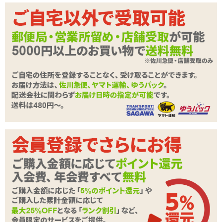
品はこちら
■
A10サイクロン スタンドアローン専用ホール ツイスト
→前半はヒダ、後半はイボ。中央に捻ったような締め付けを配置し
商品詳細
た高刺激タイプ
■
A10サイクロン スタンドアローン専用ホール シェイプ
A10サイクロン スタンドアローン専用ホール ダ
商品名
→奥まで続く長い縦ヒダがぐるっとペニスを囲み、くまなく全体を
ブル
刺激するタイプ
商品コード
020102244
メーカー価
▼電動オナホールA10シリーズの商品は
こちら
4,620
円(税込)
格
購入価格
2,750
円(税込)
ポイント
125P
カテゴリ
Rends(レンズ)
※ご使用にはA10サイクロンスタンドアローンが
備考
必要となります