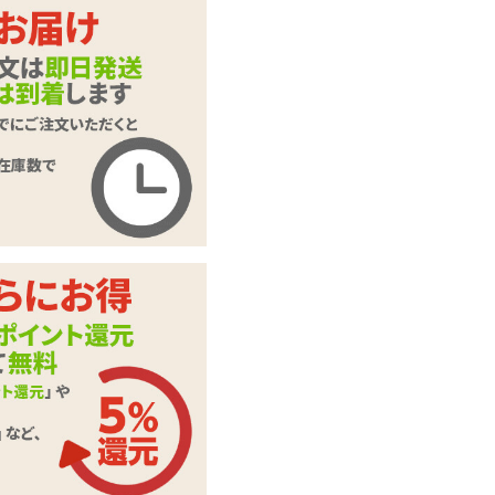
ST(小型)
DX(中型)
【SALE】ホパドー
商品名
ル 生意気サイズ パ
イナholeEDT
商品コード
hop154
メーカー価
3,740
円(税込)
格
購入価格
1,683
円(税込)
ポイント
76P
カテゴリ
非貫通オナホ
メーカー・
ホットパワーズ
ブランド
スティックローショ
付属品