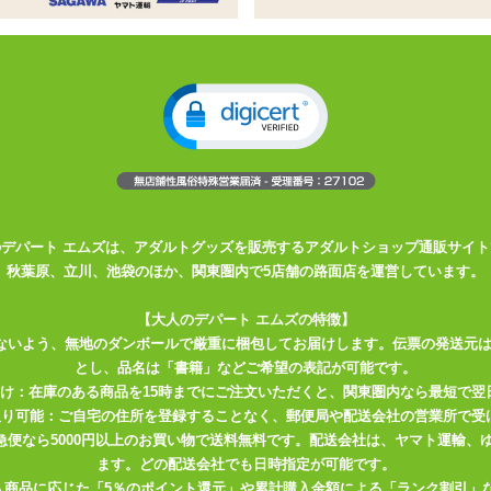
が手持ちサイズで登場
ズ・形状が若干異なりますが、内部構造は変わりません
ながらペニス全体へ絡みつきます
のデパート エムズは、アダルトグッズを販売するアダルトショップ通販サイト
！
秋葉原、立川、池袋のほか、関東圏内で5店舗の路面店を運営しています。
ドホールになって再登場！
に合ったマ○コを手に入れよう！
【大人のデパート エムズの特徴】
ないよう、無地のダンボールで厳重に梱包してお届けします。伝票の発送元
先端！
とし、品名は「書籍」などご希望の表記が可能です。
届け：在庫のある商品を15時までにご注文いただくと、関東圏内なら最短で翌
取り可能：ご自宅の住所を登録することなく、郵便局や配送会社の営業所で受
川急便なら5000円以上のお買い物で送料無料です。配送会社は、ヤマト運輸
されちゃったね…
ます。どの配送会社でも日時指定が可能です。
入商品に応じた「5％のポイント還元」や累計購入金額による「ランク割引」