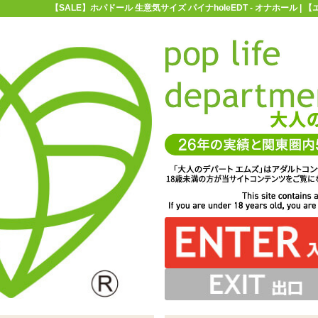
【SALE】ホパドール 生意気サイズ パイナholeEDT - オナホール 
お買い物ガイド
お問い合わせ
マ
オナホール
非貫通オナホ
【SALE】ホパドール 生意気サイズ パイナ
イズ パイナholeEDT
イが付いた超大型ホールの挿入部分だけを手持ちサイズに
な素材を使用。うねるヒダチューブが優しくペニス全体に
デラックスで素材弾力・サイズが異なります
ール「ホパドール 生意気サイズ パイナholeEDT ST(小
まとわりついてきます
型)」