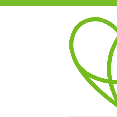
11-15時まで受付
0120-361-969
(土日祝休)
商品を探す
ヘルプ
アダルトグッズ通販「エムズ」TOP
【SALE】ホパドール 生意気サ
3.00
レビューを見る（1）
規格外ボリュームのオッパ
スタンダードはやや柔らか
スタンダードと
リファインした非貫通型オナホ