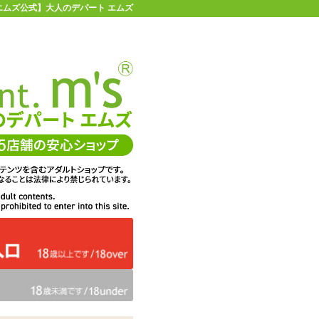
| 【エムズ公式】大人のデパート エムズ
店舗情報・地図
お買い物ガイド
ヘルプ
お問い合わせ
0
イページ
カゴを見る
holeEDT
在庫状況：
販売終了
55%OFF
メーカー価格：
3,740
円(税込)
1,683
エムズ価格：
円(税込)
76P
ポイント：
タイプ：