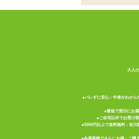
で手持ちオナホ化！
ココがポイント
✓
パイズリ特化大型ホールの挿入部
✓
2種類の弾力を用意。ホールサイ
✓
太い三本のヒダチューブがうねり
<メーカーコメント>
内部構造が気になるけど……
大人
トルソーの値段が高くて悩んでた人に朗報
大人気のメス○キおっぱいトルソーがハン
選べる2種類のサイズと硬度で自分の好み
スタンダード（小型）は柔（-1）素材！！
●バレずに安心：中身がわから
流行りのソフトでまったり使用感が流行最
デラックス（中型）は定番（0）素材！！
●最短で翌日にお
程良い弾力と刺激バランスが魅力の鉄板！
●ご自宅以外でお受け
生意気なアソコはチ○コで教育！
●5000円以上で送料無料：佐
お求めやすい価格のお手軽ハンドホールに
●会員登録でさらにお得：ご購
これで全国のお兄さんにハメて貰えるね♪