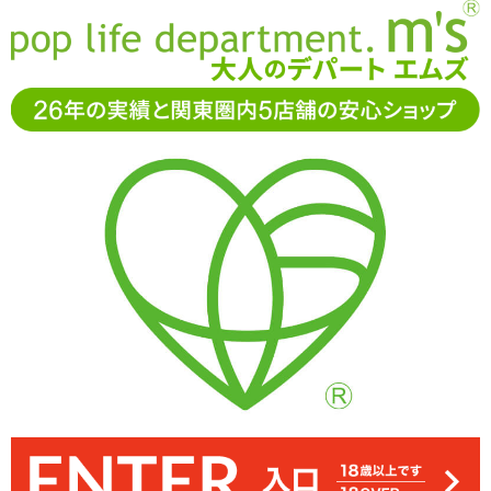
お電話でもご注文・ご相談可能です。お気軽に
0120-361-969
11-15時まで受付（土日
祝休）
アダルトグッズ通販「エムズ」TOP
オナホール
ハンドオナ
ホ(Mサイズ)
半熟サキュバスユニバース ホワイトプレミアム
半熟サキュバスユニバース ホワイトプレミアム
半熟サキュバスシリーズ最低刺激モデル・ホワイトからリファイン
弾力やメインのイボ突起は変えず、全体に横ヒダを追加。これによ
専用ローションが付属しています
りローションが溜まりやすくなり、ロングプレイでも滑りを保ちま
モデルが登場「半熟サキュバスユニバース ホワイトプレミアム」
す。ヒダによる刺激もありますが大きな影響はありませんので、変
わらずまったりのんびり楽しめます