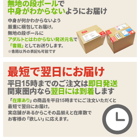
<メーカーコメント>
■商品サイズ：70×165×70
あの名作スロオナホール半熟サキュバスホワイトの正統派続編が登
場！！
10年以上の超ロングセラー商品である前作の良さはそのままに細部
を現代風にアレンジし、新素材になりました！！
ヒダの刻まれた大つぶイボにスパイラルヒダ＆横ヒダのシンプルな
刺激の構造、スロオナ向きの超やわらかホールです。
続きを読む
本商品はジョークグッズです。
他の目的で使用した場合の責任は一切負いかねます。
560g
種類:非貫通
色:ナチュラル
商品詳細
素材:柔らかい■□□□□硬い
内部構造:ヒダ･イボ
商品名
半熟サキュバスユニバース ホワイトプレミアム