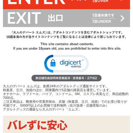
17%OFF
4,972
円(税込)
5,995円(税込)
→
レビューを見る
検討リストへ追加
レビューを書く
商品へのお問い合わせ
数量：
カートに入れる
在庫状況：
即納
商品説明
大人のデパート エムズは、創業24年のアダルトグッズ通販サイトです。
秋葉原、立川、池袋のほか、関東圏内で5店舗の路面店を運営しています。
オナホール、ラブドール、バイブ、コンドーム、SM、コスプレ衣装など、商品総数約
ココがポイント
7000点。
ご注文商品は、郵便局や営業所留め、店舗（秋葉原、立川、池袋）でのお受け取りが
✓
名作ロングセラーホール・半熟サキュバスホワイトの正
可能です。 5000円以上のお買物で送料無料（佐川急便・店舗受取のみ）
統進化モデルが登場
アダルトグッズの通販なら大人のデパート「エムズ」
✓
弾力は柔らか。螺旋イボ構造は変わらず、全体に横ヒダ
が付いています
✓
刺激も変わらずまったり低刺激。ヒダの凹凸が加わるこ
とでローションを保持しやすくなっています