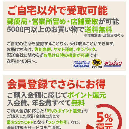
商品コード
USDM-108
メーカー価
5,995
円(税込)
格
購入価格
4,972
円(税込)
ポイント
226P
カテゴリ
ハンドオナホ(Mサイズ)
メーカー・
キテルキテル
ブランド
本体サイ
560g
ズ・容量
付属品
ミニボトルローション