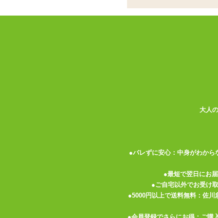
限定アクスタ付！け
ル&ローションセット
ココがポイント
✓
特製アクリルスタンドが付属する
ョンの数量限定セット
✓
オナホールはやや柔らかめ。不規
立てる刺激系です
大人
✓
ローションは温感成分配合、粘度
柑橘系の匂いが付いています
<メーカーコメント>
HATOPLA（ハトプラ）と「けもみみ
●バレずに安心：中身がわから
ンサロン『けもみみりふれっ！』
日頃、現実世界でお疲れのお客様にバーチ
●最短で翌日にお
り、構造、国産素材等にこだわり考えたオ
●ご自宅以外でお受け
りん」のアクリルスタンドをセットにした
●5000円以上で送料無料：佐
なくなり次第終了となりますので、ご注意
●会員登録でさらにお得：ご購