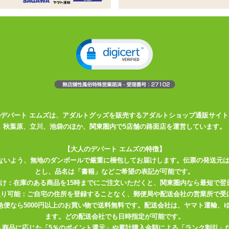
もみみりふれっ！猫羽かりんオナホー
、けもみみりふれっ！猫羽かりんのオナホールと水溶性ローシ
則な凹凸のもこもこ感から一転、3連リングヒダがカリを責め
のデパート エムズは、アダルトグッズを販売するアダルトショップ通販サイト
薄めで細く糸を引くタイプ。摩擦によって泡立ちがしやすく、
秋葉原、立川、池袋のほか、関東圏内で5店舗の路面店を運営しています。
【大人のデパート エムズの特徴】
りふれっ！」のコラボ！！「ケモ耳娘」が集まるバーチャルリラクゼーショ
ないよう、無地のダンボールで厳重に梱包してお届けします。伝票の発送元
とし、品名は「書籍」などご希望の表記が可能です。
ャルな世界を介して様々な「癒し」をご提供する女の子達が感触、手触
届け：在庫のある商品を15時までにご注文いただくと、関東圏内なら最短で翌
リジナルホール【けもほーる】と【けもろーしょん】、更には「猫羽か
取り可能：ご自宅の住所を登録することなく、郵便局や配送会社の営業所で受
限定商品です。
川急便なら5000円以上のお買い物で送料無料です。配送会社は、ヤマト運輸
ください。
ます。どの配送会社でも日時指定が可能です。
入商品に応じた「5％のポイント還元」や累計購入金額による「ランク割引」