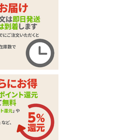
数量：
カートに入れる
猫羽かりんととろけ
合う♡セット (アク
商品名
リルスタンド付き)
けもみみりふれっ！
商品コード
UHTP-236
メーカー価
9,625
円(税込)
格
購入価格
5,990
円(税込)
ポイント
272P
ハンドオナホ(Mサ
カテゴリ
イズ)