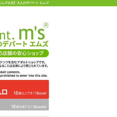
【エムズ公式】大人のデパート エムズ
店舗情報・地図
お買い物ガイド
ヘルプ
お問い合わせ
0
イページ
カゴを見る
ト (アクリルスタンド付き) けもみみりふ
在庫状況：
即納
38%OFF
メーカー価格：
9,625
円(税込)
5,990
エムズ価格：
円(税込)
272P
ポイント：