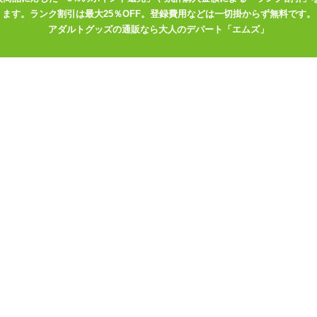
ます。ランク割引は最大25％OFF。登録費用などは一切掛からず無料です。
猫羽かりん
アダルトグッズの通販なら大人のデパート「エムズ」
のようないろんな快感を味わえるホール。
感成分配合 柑橘の香り 200ml
る柑橘の香り。温感成分配合で温めあってとろけたい夜にオススメで