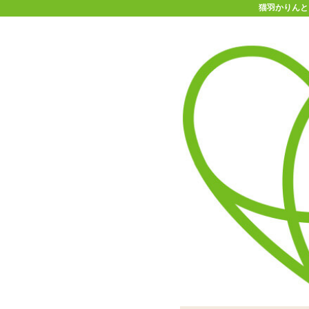
猫羽かりんと
11-15時まで受付
0120-361-969
(土日祝休)
商品を探す
ヘルプ
アダルトグッズ通販「エムズ」TOP
れっ！
猫羽かりんととろけ合う♡セッ
もこもことしたイボゾーン
柑橘系の香りがついたタイ
アクリルスタンドはこのセ
ASMR系Vtuberグル
「けもろーしょん 温め合う
今回のコラボ用とし
耳が喜ぶASM
今回は各メ
より
より、オナホールとローシ
ているぶん快感コントロー
イプ。オナホールへの使用