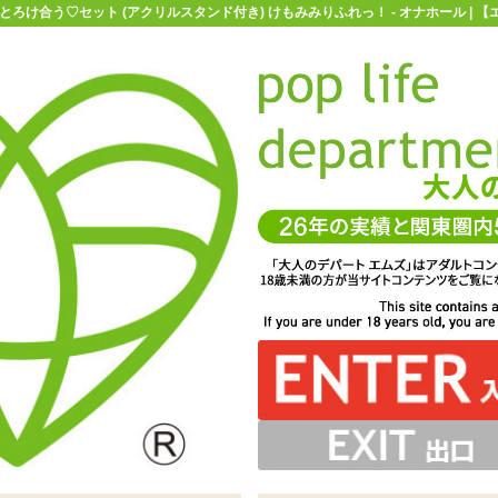
とろけ合う♡セット (アクリルスタンド付き) けもみみりふれっ！ - オナホール | 
お買い物ガイド
お問い合わせ
マ
オナホール
ハンドオナホ(Mサイズ)
猫羽かりんととろけ合う♡セッ
ト (アクリルスタンド付き) けもみみりふれっ！
から肉厚ヒダのギャップが激しい刺激系。しっかり分かれ
プで、温感成分も配合。粘度は糸を引かないオイリーなタ
ット限定のものになります。なくなり次第終了ですので、
ープ、けもみみりふれっ！とハトプラのコラボオナホール第二弾
♡とろけ合う♡温感成分配合 柑橘の香り 200ml」が付属
て、本体にはブランドロゴの刻印もされています
R配信をメインに、ゲーム実況等も行っています
ンバーが考えた内部構造になっています
詳しい情報は公式HPを御覧ください
ョンのセット「猫羽かりんととろけ合う♡セット（アクリ
ルがしやすく、自分のペースで楽しみながらもしっかりヌ
はもちろん、手コキプレイなどに使うのもオススメです
ファンの方はお見逃しなく
しています
ルスタンド付き）」
けるタイプです