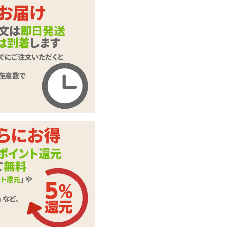
数量：
カートに入れる
狛江撫子とお風呂あ
がりに♡セット (ア
商品名
クリルスタンド付
き) けもみみりふれ
っ！
商品コード
UHTP-235
メーカー価
9,625
円(税込)
格
購入価格
5,990
円(税込)
ポイント
272P
ハンドオナホ(Mサ
カテゴリ