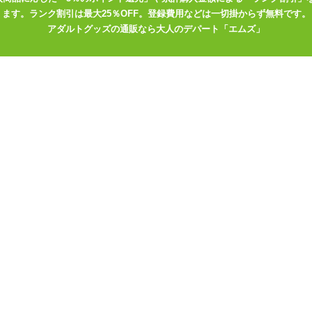
ください。
ます。ランク割引は最大25％OFF。登録費用などは一切掛からず無料です。
アダルトグッズの通販なら大人のデパート「エムズ」
狛江撫子
クゾク感が止まらない強刺激ホール。
ン配合 シャボンの香り 200ml
ボンの香り。コラーゲン配合でしっとり感が持続します。こすると泡立