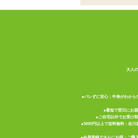
限定アクスタ付！けも
ローションセット
ココがポイント
✓
特製アクリルスタンドが付属する
ンの数量限定セット
✓
オナホールはやや柔らかめ。狭ま
大人
コンボで容赦なく責める高刺激系
✓
ローションはコラーゲン配合、粘
く、石鹸系の匂いが付いています
<メーカーコメント>
●バレずに安心：中身がわから
HATOPLA（ハトプラ）と「けもみみ
ンサロン『けもみみりふれっ！』
●最短で翌日にお
日頃、現実世界でお疲れのお客様にバーチ
●ご自宅以外でお受け
り、構造、国産素材等にこだわり考えたオ
●5000円以上で送料無料：佐
子」のアクリルスタンドをセットにした限
●会員登録でさらにお得：ご購