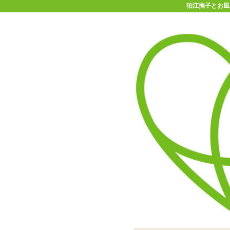
狛江撫子とお風呂
11-15時まで受付
0120-361-969
(土日祝休)
商品を探す
ヘルプ
アダルトグッズ通販「エムズ」TOP
ふれっ！
狛江撫子とお風呂あがりに♡セ
っ！
弾力はやや柔らかめ。ギュ
石鹸の香りがついたタイプ
アクリルスタンドはこのセ
ASMR系Vtuberグル
「けもろーしょん お風呂あ
今回のコラボ用とし
耳が喜ぶASM
今回は各メ
より
は若干柔らかい印象。オナ
より、オナホールとローシ
せ。最奥の子宮ゾーン