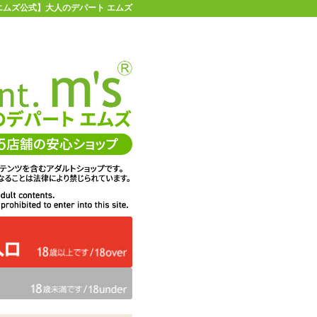
【エムズ公式】大人のデパート エムズ
店舗情報・地図
お買い物ガイド
ヘルプ
お問い合わせ
0
イページ
カゴを見る
ット (アクリルスタンド付き) けもみみり
在庫状況：
即納
38%OFF
メーカー価格：
9,625
円(税込)
5,990
エムズ価格：
円(税込)
272P
ポイント：