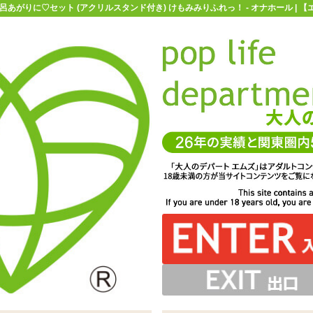
あがりに♡セット (アクリルスタンド付き) けもみみりふれっ！ - オナホール | 
お買い物ガイド
お問い合わせ
マ
オナホール
ハンドオナホ(Mサイズ)
狛江撫子とお風呂あがりに♡セ
ット (アクリルスタンド付き) けもみみりふれ
ッと狭まる横ヒダから高刺激の細横ヒダ+縦ヒダの組み合わ
。粘度は無香料タイプのようなジェル系ですが、それより
ット限定のものになります。なくなり次第終了ですので、
ープ、けもみみりふれっ！とハトプラのコラボオナホール第二弾
がりに♡コラーゲン配合 シャボンの香り 200ml」が付属
て、本体にはブランドロゴの刻印もされています
R配信をメインに、ゲーム実況等も行っています
ンバーが考えた内部構造になっています
詳しい情報は公式HPを御覧ください
ホールへの使用はもちろん、手コキプレイなどに使うのも
ョンのセット「狛江撫子とお風呂あがりに♡セット (アク
はコリコリとした弾力で、突き込みがいもバッチリ
ファンの方はお見逃しなく
しています
リルスタンド付き)」
オススメです