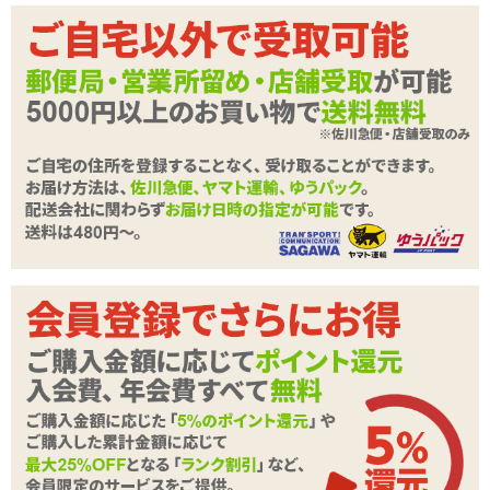
ポイント
288P
カテゴリ
MagicEyes(マジックアイズ)
メーカー・
Magic Eyes(マジックアイズ)
ブランド
全長230mm、挿入長130mm、幅110mm、バス
本体サイ
ト295mm、ウエスト230mm、ヒップ320mm、
ズ・容量
重量940g
素材・成分
柔らかい■■■□□硬い
内部構造
ヒダ
付属品
スティックローション