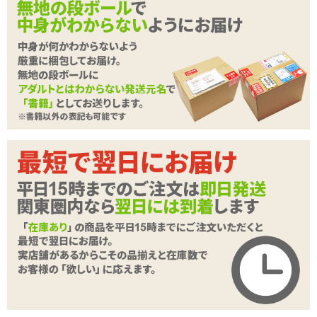
<メーカーコメント>
ボリュームあるボディに迫力のあるおっぱい!男の夢を詰め込んだ黒
ギャルのカラダ。
大きく深いタテひだが単調にならない様に不規則に配置された上に
スパイラルすることで、吸い込まれる様な感覚を得られます。
ボディ型ならではの様々な体位でも楽しめ、素材には厚生労働省:食
品衛生法第370号基準に準拠した「UnREAL SKIN」を採用している
贅沢なつくりとなっています。
続きを読む
ローション付属
940g
商品詳細
種類:非貫通
商品名
超ギャル盛りどすけべエロボディ
色:ブラウン
商品コード
020102534
素材:柔らかい■■■□□硬い
メーカー価
内部構造:ヒダ
10,923
円(税込)
格
購入価格
6,336
円(税込)