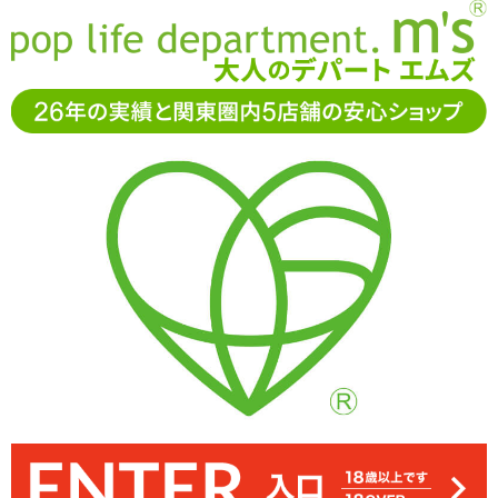
お電話でもご注文・ご相談可能です。お気軽に
0120-361-969
11-15時まで受付（土日
祝休）
アダルトグッズ通販「エムズ」TOP
オナホール
MagicEyes(マジックアイズ)
超ギャル盛りどすけべエロボディ
超ギャル盛りどすけべエロボディ
5.00
レビューを見る（3）
弾力は硬すぎず柔らか過ぎず。内部は粘膜をイメージした横ヒダと
ヒダ一つ一つのうねり方や高さを変えることで、よりナマっぽさの
片手で扱うには重いので両手持ちを推奨。また床や机に置いての腰
肉食黒ギャルの身体を約1kgのボリュームで再現した非貫通型トル
あるランダムな挿入感に。むっちりした肉厚を伴ってペニスに絡み
ソーホール「超ギャル盛りどすけべエロボディ」
オナスタイルが楽しみやすいです
螺旋ヒダを組み合わせています
つき精液を搾り取ります