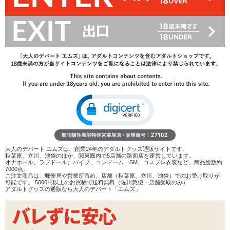
42%OFF
6,336
円(税込)
10,923円(税込)
→
レビューを見る
検討リストへ追加
レビューを書く
商品へのお問い合わせ
数量：
カートに入れる
在庫状況：
即納
商品説明
大人のデパート エムズは、創業24年のアダルトグッズ通販サイトです。
秋葉原、立川、池袋のほか、関東圏内で5店舗の路面店を運営しています。
オナホール、ラブドール、バイブ、コンドーム、SM、コスプレ衣装など、商品総数約
ココがポイント
7000点。
ご注文商品は、郵便局や営業所留め、店舗（秋葉原、立川、池袋）でのお受け取りが
✓
重量900g超、黒ギャルの身体を再現した非貫通型トル
可能です。 5000円以上のお買物で送料無料（佐川急便・店舗受取のみ）
ソーホール
アダルトグッズの通販なら大人のデパート「エムズ」
✓
弾力はやや硬め寄り。ランダム性のある螺旋ヒダがギュ
ッと圧迫しながら絡みつきます
✓
片手で扱うにはやや大変。両手持ちや置いての腰オナで
の使用を推奨