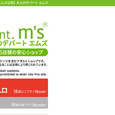
 | 【エムズ公式】大人のデパート エムズ
店舗情報・地図
お買い物ガイド
ヘルプ
お問い合わせ
0
イページ
カゴを見る
 改 深淵もっちりsoft
在庫状況：
販売終了
45%OFF
メーカー価格：
4,950
円(税込)
2,728
エムズ価格：
円(税込)
124P
ポイント：