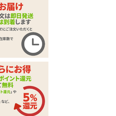
極彩 Uterus X ウテ
商品名
ルス 改 深淵もっち
りsoft
商品コード
020102421
メーカー価
4,950
円(税込)
格
購入価格
2,728
円(税込)
ポイント
124P
MagicEyes(マジッ
カテゴリ
クアイズ)
スティックローショ
付属品
ン