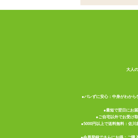
外は柔らか中硬め。亀
してリメイク!
ココがポイント
✓
極彩 ウテルスが仕様変更をしつつ
✓
外素材は単一にし、内部に2種類
✓
内部構造も厚ヒダ系となりわかり
<メーカーコメント>
大人
※この商品はジョークグッズです。
その他の目的で使用された場合の責任は負
全面改良された膣内構造で転生する、極彩
●バレずに安心：中身がわから
はっきりとした使用感の為、深堀溝に改良
ウテルス内はねっとりバキュームで搾り取
●最短で翌日にお
●ご自宅以外でお受け
厚労省:食品衛生法第370号準拠素材を採
●5000円以上で送料無料：佐
●会員登録でさらにお得：ご購