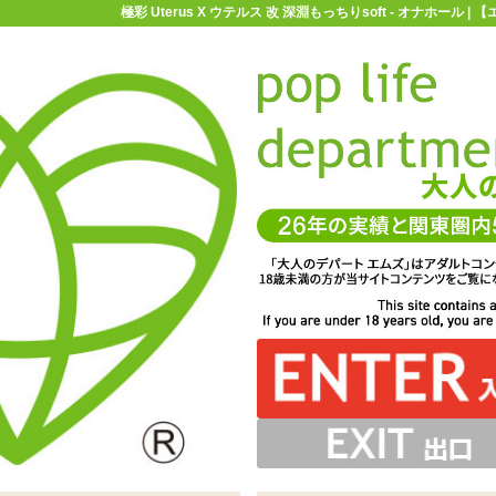
極彩 Uterus X ウテルス 改 深淵もっちりsoft - オナホール
お買い物ガイド
お問い合わせ
マ
オナホール
MagicEyes(マジックアイズ)
極彩 Uterus X ウテルス
深淵もっちりsoft
の締め付けが特徴的なオナホールが弾力・構造を変えた2バ
成を一新。外側の素材が単一になり、こちらはやや柔らか
なりませんが、ホールパウダーを用意するとより快適に楽
ハリがあり、薄ピンク部分はねっとりとした感触。程よく
り。入り口はあまりビラビラが見えないすじまん型
ードジェルタイプ。ねっちりとペニスに絡みます
にも入り口がついた密閉感のある二重タイプです
とまとまる、もったりした粘度のローション
rus X ウテルス 改 深淵は2種同時発売です
ィックローションが付属しています
us X ウテルス 改 深淵もっちりsoft」 ※サイズはエムズ実
たり楽しむにはちょっと刺激がある、といった具合です
弾力の素材を2種類入れて挿入感を変化させています
しめます
測値です