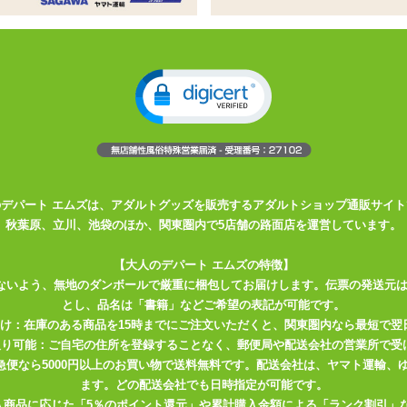
頭締め付ける子宮系ホールが構造改良
ソフトVer.として登場
の弾力の素材を入れることで挿入感を演出
やすい感触に。最奥では優しく包み込みます
のデパート エムズは、アダルトグッズを販売するアダルトショップ通販サイト
秋葉原、立川、池袋のほか、関東圏内で5店舗の路面店を運営しています。
いかねます。
【大人のデパート エムズの特徴】
ウテルス改深淵もっちりソフト。
ないよう、無地のダンボールで厳重に梱包してお届けします。伝票の発送元
し子宮口も侵入しやすく、逸れにくい形状に改良。
とし、品名は「書籍」などご希望の表記が可能です。
られます。
届け：在庫のある商品を15時までにご注文いただくと、関東圏内なら最短で翌
取り可能：ご自宅の住所を登録することなく、郵便局や配送会社の営業所で受
用した「ラブラバSkin」を使用しております。
川急便なら5000円以上のお買い物で送料無料です。配送会社は、ヤマト運輸
ます。どの配送会社でも日時指定が可能です。
入商品に応じた「5％のポイント還元」や累計購入金額による「ランク割引」