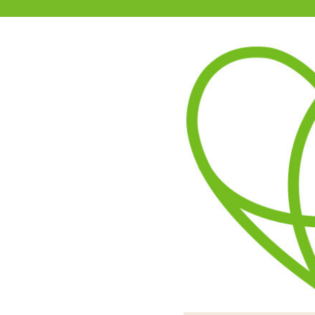
11-15時まで受付
0120-361-969
(土日祝休)
商品を探す
ヘルプ
アダルトグッズ通販「エムズ」TOP
極彩 Uterus X ウテルス 改 
亀頭を掴まれるような最奥
前後で弾力を変えていた構
油分・匂いはほとんど気に
内側の濃い色は柔らかくも
挿入口面は丸くぷっく
糸引きは控えめのハ
くぱぁすると内側
かなりプルっ
極彩 Ute
ステ
ージョンで登場「極彩 Uter
ヒダが引っ掻くのでまっ
め。内側には異なる