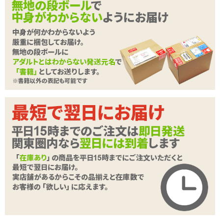
<メーカーコメント>
突いて繋がる姉と妹!ウテルスDuo登場!!
異次元ポルチオの伸縮自在であなたの先端を包み込む!
妹Sideの未熟なすじまん造形か姉Sideのポルチオ反転ウテルスか、
どちらから責めるかお好み次第。
新素材UnREAL SKINを採用しながら「素肌素材」「伸縮素材」
「膣粘膜層」「子宮素材」の4素材融合を実現!!
続きを読む
Magiceyes最高傑作「すじまん」な「極彩」ご堪能下さい!
種類:非貫通・2穴
色:ピンク、ダークレッド
素材:柔らかい■■■□□硬い
内部構造:ヒダ・イボ