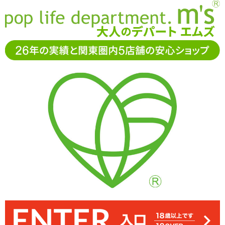
お電話でもご注文・ご相談可能です。お気軽に
0120-361-969
11-15時まで受付（土日
祝休）
アダルトグッズ通販「エムズ」TOP
オナホール
MagicEyes(マジックアイズ)
【SALE】極彩 Uterus Duo ウテル
ス デュオ
【SALE】極彩 Uterus Duo ウテルス デュオ
4.00
レビューを見る（3）
子宮挿入が疑似体験できた極彩 ウテルスがパワーアップ。両サイド
貫通型に見えますが、中央のウテルスゾーンはふさがっています。
姉側は入口付近こそ狭いですが、奥は空間があります。比べるとこ
素材同士の境はうまくなじませてありますが、引っ張ると裂ける可
中央のウテルスゾーンへどちらから挿入するかで亀頭への圧が変
こちらは姉側。少し肉厚で成長したアソコのデザインです
こちらは妹側。つるんとしたすじまんになっています
かなりプルっとまとまるもったりタイプのローション
妹側は内部が狭く、厚ヒダがペニスを締め付けます
糸引きは控えめのハードジェルタイプです
スティックローションが付属しています
から異なる挿入感が味わえる「極彩 Uterus Duo ウテルス デュオ」
能性があるので注意。においはありませんがほんのり油分があるの
化。妹側からなら優しく包み込み、姉側はプニプニとした弾力が先
が、使い込むことで貫通するでしょう
ちらのほうが低刺激です
で、気になる方はパウダーを使用しましょう
※サイズはエムズ実測値です
端をプッシュします