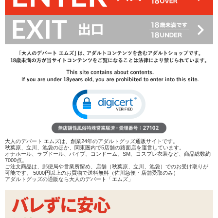
53%OFF
2,310
円(税込)
4,950円(税込)
→
レビューを見る
検討リストへ追加
レビューを書く
商品へのお問い合わせ
在庫状況：
販売終了
商品説明
大人のデパート エムズは、創業24年のアダルトグッズ通販サイトです。
秋葉原、立川、池袋のほか、関東圏内で5店舗の路面店を運営しています。
オナホール、ラブドール、バイブ、コンドーム、SM、コスプレ衣装など、商品総数約
ココがポイント
7000点。
ご注文商品は、郵便局や営業所留め、店舗（秋葉原、立川、池袋）でのお受け取りが
✓
極彩 ウテルスが進化!1つで姉妹の穴が楽しめる2穴非貫
可能です。 5000円以上のお買物で送料無料（佐川急便・店舗受取のみ）
通型オナホール
アダルトグッズの通販なら大人のデパート「エムズ」
✓
妹側は肉厚ヒダメイン。ウテルスゾーンが亀頭を包みま
す
✓
姉側はリアル膣をイメージしたまったり系。ウテルスを
押し込む感触を楽しめます