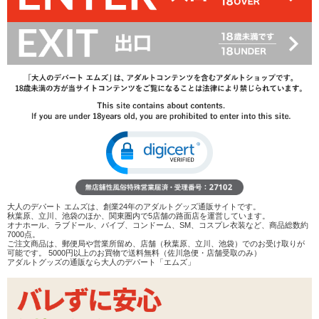
913
円(税込)
OPEN
→
レビューを見る
検討リストへ追加
レビューを書く
商品へのお問い合わせ
在庫状況：
販売終了
商品説明
大人のデパート エムズは、創業24年のアダルトグッズ通販サイトです。
秋葉原、立川、池袋のほか、関東圏内で5店舗の路面店を運営しています。
オナホール、ラブドール、バイブ、コンドーム、SM、コスプレ衣装など、商品総数約
ココがポイント
7000点。
ご注文商品は、郵便局や営業所留め、店舗（秋葉原、立川、池袋）でのお受け取りが
✓
握って圧迫することができるカップホール
可能です。 5000円以上のお買物で送料無料（佐川急便・店舗受取のみ）
✓
外部リングは本体に内蔵に。カップから外せるようにな
アダルトグッズの通販なら大人のデパート「エムズ」
りました
✓
ニュースタンダードはヒダとイボの刺激がバランスよく
楽しめます