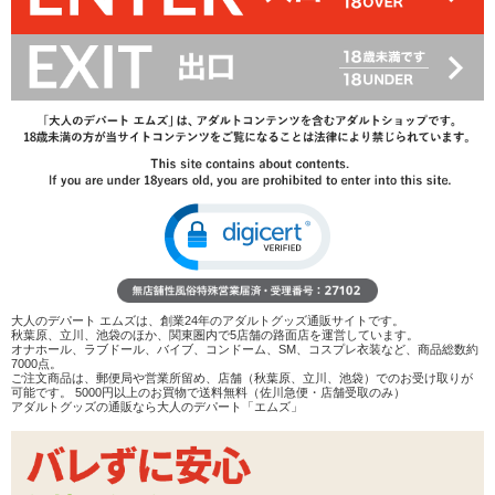
24%OFF
10,098
円(税込)
13,200円(税込)
→
レビューを見る
検討リストへ追加
レビューを書く
商品へのお問い合わせ
在庫状況：
販売終了
大人のデパート エムズは、創業24年のアダルトグッズ通販サイトです。
商品説明
秋葉原、立川、池袋のほか、関東圏内で5店舗の路面店を運営しています。
オナホール、ラブドール、バイブ、コンドーム、SM、コスプレ衣装など、商品総数約
7000点。
ご注文商品は、郵便局や営業所留め、店舗（秋葉原、立川、池袋）でのお受け取りが
ココがポイント
可能です。 5000円以上のお買物で送料無料（佐川急便・店舗受取のみ）
アダルトグッズの通販なら大人のデパート「エムズ」
✓
実際の膣のサイズや内部角度などを再現した非貫通型オ
ナホールのロングタイプ3種セット
✓
ノーマルモデルと独自素材を組み合わせた三層構造タイ
プ、人工皮膚素材を使用したタイプの組み合わせ
✓
まったり派推奨のセット。数量限定のためお早めにどう