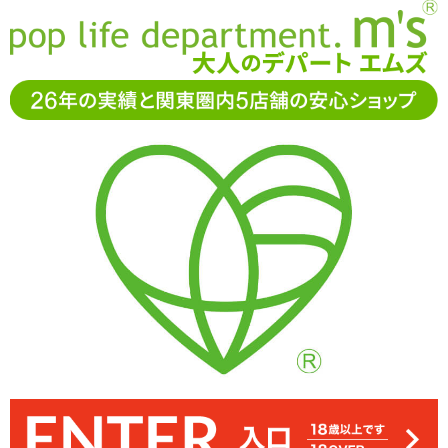
お電話でもご注文・ご相談可能です。お気軽に
0120-361-969
11-15時まで受付（土日
祝休）
アダルトグッズ通販「エムズ」TOP
オナホール
HATOPLA(ハトプラ)
newnew [ニューニュー] フリルウェーブ
newnew [ニューニュー] フリルウェーブ
3.33
レビューを見る（3）
外側を柔らかく、内側を硬くすることで締め付けは控えめながら擦
フリルウェーブは細かな横ヒダ系。手前でギュッと締め付けつつ、
異なる弾力の素材を使い分けた2層構造のオナホール「newnew [ニ
本体はつるぺたなトルソー型です
うねる内部が絡みつきながらゾリゾリとペニス全体を擦ります
れる刺激はしっかり得られるようになっています
ューニュー] フリルウェーブ」
33%OFF