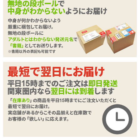
ソフト素材×ハード素材の奇跡のコラボレーション! newnewのハイ
ブリッド構造は、「強い刺激が欲しいけどハードは苦しい」「ソフ
トの柔らかさは好きだけど刺激が…」と悩むあなたにオススメ!!
外層はとろとろソフトで優しく包み込まれる気持ちよさを残しなが
ら、内層は薄いハードなコーティングをする事で、くっきりとした
フリルのようなウェーブを実現!!
無数のウェーブで何度もあなたの先端をしっかり刺激します。
続きを読む
種類:非貫通
色:肌色
newnew
素材:柔らかい■■□□□硬い
内部構造:イボ
newnewG HARD×SOFT ニュー
ニューG ハード×ソフト
newnewBIG HARD×SOFT ニュ
ーニュービッグ ハード×ソフト