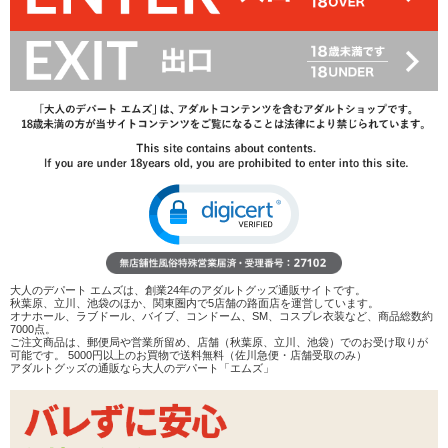
2,728
円(税込)
4,070円(税込)
→
レビューを見る
検討リストへ追加
レビューを書く
商品へのお問い合わせ
在庫状況：
販売終了
商品説明
ココがポイント
大人のデパート エムズは、創業24年のアダルトグッズ通販サイトです。
✓
異なる硬さの素材を使用した2層構造のオナホール
秋葉原、立川、池袋のほか、関東圏内で5店舗の路面店を運営しています。
オナホール、ラブドール、バイブ、コンドーム、SM、コスプレ衣装など、商品総数約
✓
挿入すぐに締め付けつつ、うねる内部で細かなヒダがゾ
7000点。
リゾリと刺激します
ご注文商品は、郵便局や営業所留め、店舗（秋葉原、立川、池袋）でのお受け取りが
可能です。 5000円以上のお買物で送料無料（佐川急便・店舗受取のみ）
✓
密着度が高く擦れる感触が強いので高刺激系。ただ尖っ
アダルトグッズの通販なら大人のデパート「エムズ」
た刺激ではありません
<メーカーコメント>
ソフトなのに刺激的!!