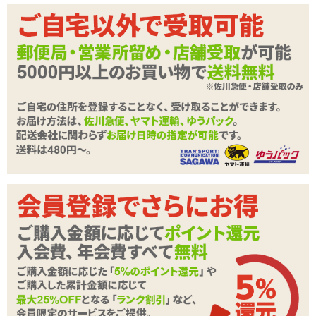
newnew [ニューニュー] フリル
newnew [ニューニュー] ぷにロ
ウェーブ
ック
商品詳細
商品名
newnew [ニューニュー] フリルウェーブ
商品コード
UPPP-109
メーカー価
4,070
円(税込)
格
購入価格
2,728
円(税込)
ポイント
124P
カテゴリ
HATOPLA(ハトプラ)