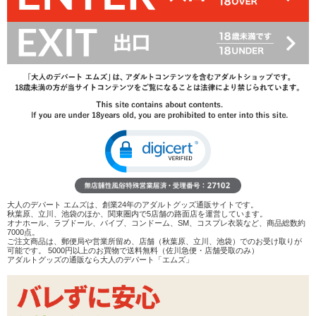
16,500
円(税込)
21,989円(税込)
→
レビューを見る
検討リストへ追加
レビューを書く
商品へのお問い合わせ
在庫状況：
販売終了
商品説明
ココがポイント
大人のデパート エムズは、創業24年のアダルトグッズ通販サイトです。
✓
少女の頭部を模した大型フェラホール
秋葉原、立川、池袋のほか、関東圏内で5店舗の路面店を運営しています。
オナホール、ラブドール、バイブ、コンドーム、SM、コスプレ衣装など、商品総数約
✓
カスタム用ウィッグが同梱。眼鏡やアクセサリーを身に
7000点。
着けることでよりリアルに楽しめる
ご注文商品は、郵便局や営業所留め、店舗（秋葉原、立川、池袋）でのお受け取りが
可能です。 5000円以上のお買物で送料無料（佐川急便・店舗受取のみ）
✓
挿入部はたっぷりの粒イボでザラザラとした刺激。イラ
アダルトグッズの通販なら大人のデパート「エムズ」
マチオも楽しめます
<メーカーコメント>
カスタムは無限大!!