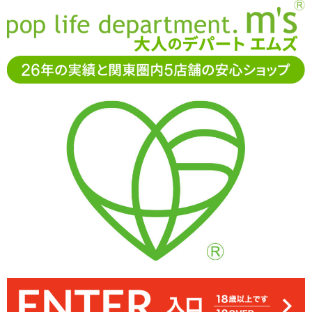
お電話でもご注文・ご相談可能です。お気軽に
0120-361-969
11-15時まで受付（土日
祝休）
アダルトグッズ通販「エムズ」TOP
オナホール
ブラックロ
ック
ブラックロック ライト
ブラックロック ライト
5.00
レビューを見る（1）
亀頭責めグッズシリーズ・ブラックロックに簡易ローターのコード
亀頭側面にローターを配置。位置によってカリ上・裏スジなど刺激
ローターは取り外しも電池交換も可能。ON/OFFのみの簡単操作で
亀頭先端のトップと2種同時発売です
レスタイプが登場「ブラックロック ライト サイドver」
振動も既シリーズと比べるとやや弱めです
箇所を変えられます
36%OFF