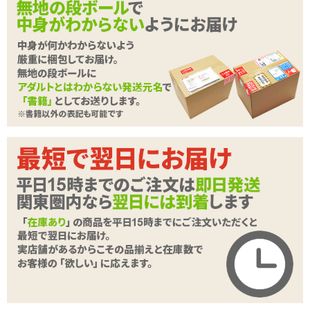
✓
振動はオンオフのみ。通常モデルよりも強さも控えめで
す
✓
ローターは着脱・電池交換可能です
<メーカーコメント>
シンプル操作&低価格設定!!
亀頭オナニー入門用アイテム『ブラックロックライト』登場!!
亀頭オナニーをもっと身近に・・・
マイクロローターの微細振動で快感を与え、確実に射精へ導く!!
使い方はとってもシンプル。
マイクロローターをCAPにINし、自身に装着するだけ。
そのままオーガズムを待つもよし!亀頭を弄るもよし!勃起を促すもよ
続きを読む
し!
自由気ままにキトオナライフが楽しめる♪
初めてのキトオナに!スローオナニーに!快感新発見!!
【トップver.】
先端に配置されたローターから、尿道へ刺激を与えます。
内部は凹凸タイプ。突起が亀頭にフィットし、全体へ振動を伝えま