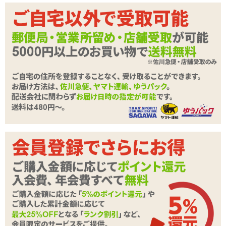
商品詳細
す。
商品名
ブラックロック ライト
【サイドver.】
商品コード
TOY-9902446
側面に配置されたローターから、裏スジへ刺激を与えます。
内部はドットタイプ。亀頭に密着するようにドットが密着し、全体
メーカー価
1,650
円(税込)
へ振動を伝えます。
格
購入価格
1,056
円(税込)
■振動数・・・1段階
ポイント
48P
重量:本体24g/総重量43g
カテゴリ
ブラックロック
原産国:中国
材質:ABS、TPE
メーカー・
セット内容:キャップ、マイクロローター、LR41ボタン電池×3
A-ONE(エーワン)
ブランド
カラー:ブラック
付属品
LR41ボタン電池×3個
形状:コードレス
電池:LR41ボタン電池×3個
機能:振動
振動:1パターン