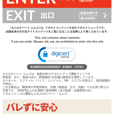
1,056
円(税込)
1,650円(税込)
→
レビューを見る
検討リストへ追加
レビューを書く
商品へのお問い合わせ
タイプ：
トップver
サイドver
数量：
カートに入れる
大人のデパート エムズは、創業24年のアダルトグッズ通販サイトです。
在庫状況：
即納
秋葉原、立川、池袋のほか、関東圏内で5店舗の路面店を運営しています。
オナホール、ラブドール、バイブ、コンドーム、SM、コスプレ衣装など、商品総数約
7000点。
商品説明
ご注文商品は、郵便局や営業所留め、店舗（秋葉原、立川、池袋）でのお受け取りが
可能です。 5000円以上のお買物で送料無料（佐川急便・店舗受取のみ）
アダルトグッズの通販なら大人のデパート「エムズ」
ココがポイント
✓
亀頭責めローター・ブラックロックシリーズのコードレ
ス簡易モデル