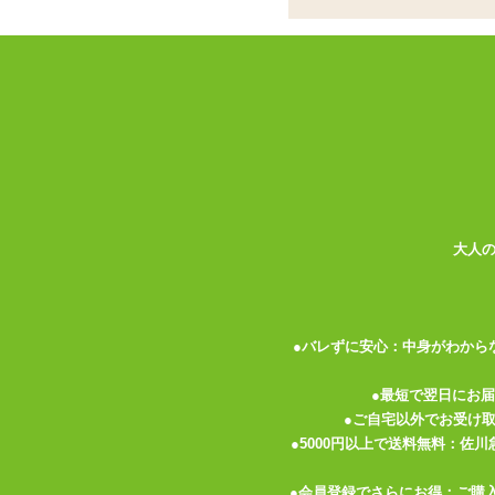
ココがポイント
✓
性家電A10ピストンSA スタン
✓
ゆるい横ヒダと螺旋ヒダ、粒イボ
✓
βシリーズは素材がより柔らかめ
<メーカーコメント>
幾重にも連なる肉ヒダの奥に、スパイラル
ルスに侵入するような独特のフィーリング
大人
種類:非貫通
色:ピンク
素材:柔らかい■■□□□硬い
内部構造:ヒダ・イボ
●バレずに安心：中身がわから
●最短で翌日にお
●ご自宅以外でお受け
●5000円以上で送料無料：佐
●会員登録でさらにお得：ご購