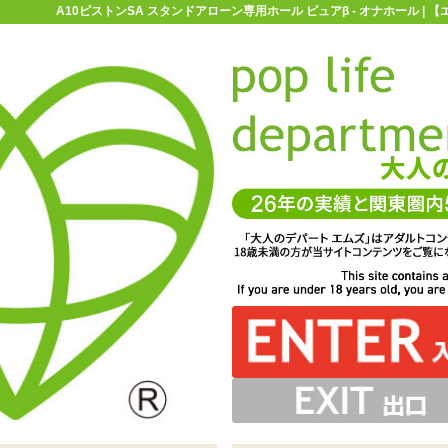
A10ピストンSA スタンドアローン専用ホール ピュアβ - オナホール |
お買い物ガイド
お問い合わせ
マ
オナホール
A10ピストン
A10ピストンSA スタンドアローン専用ホ
ローン専用ホール ピュアβ
アローン用アタッチメントホール「A10ピストンSA スタンド
脱着の行いやすくしたとともに、耐久性も向上しています
ることで様々な刺激を楽しむことができます
アローン専用ホール ピュアβ」