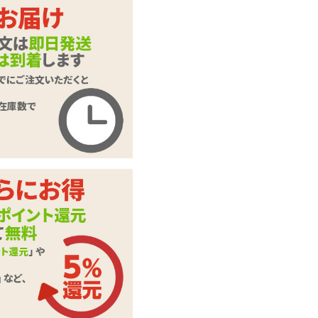
A10ピストンSA ス
商品名
タンドアローン専用
ホール ピュアβ
商品コード
020102462
メーカー価
5,390
円(税込)
格
購入価格
2,750
円(税込)
ポイント
125P
カテゴリ
A10ピストン
※ご使用にはA10ピ
ストンスタンドアロ
備考
ーンが必要となりま
す