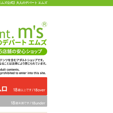
 【エムズ公式】大人のデパート エムズ
店舗情報・地図
お買い物ガイド
ヘルプ
お問い合わせ
0
イページ
カゴを見る
ール ピュアβ
在庫状況：
販売終了
49%OFF
メーカー価格：
5,390
円(税込)
2,750
エムズ価格：
円(税込)
125P
ポイント：