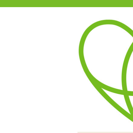
11-15時まで受付
0120-361-969
(土日祝休)
商品を探す
ヘルプ
アダルトグッズ通販「エムズ」TOP
A10ピストンSA スタンドア
A10ピストンSA スタンド
フレームを埋め込む事で装
ホールを交換す