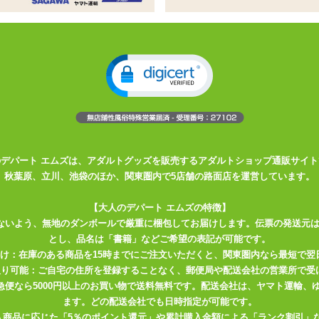
ドアローン専用アタッチメントホール
が配置されたタイプ。奥は狭まり突きこむ度に締め付けます
。低速度での動作により向いています
状の狭小ギミックとイボ地帯を設けた多彩なステージ構成が特長。ウテ
をご堪能ください。
のデパート エムズは、アダルトグッズを販売するアダルトショップ通販サイト
秋葉原、立川、池袋のほか、関東圏内で5店舗の路面店を運営しています。
【大人のデパート エムズの特徴】
ないよう、無地のダンボールで厳重に梱包してお届けします。伝票の発送元
とし、品名は「書籍」などご希望の表記が可能です。
届け：在庫のある商品を15時までにご注文いただくと、関東圏内なら最短で翌
取り可能：ご自宅の住所を登録することなく、郵便局や配送会社の営業所で受
川急便なら5000円以上のお買い物で送料無料です。配送会社は、ヤマト運輸
ます。どの配送会社でも日時指定が可能です。
入商品に応じた「5％のポイント還元」や累計購入金額による「ランク割引」