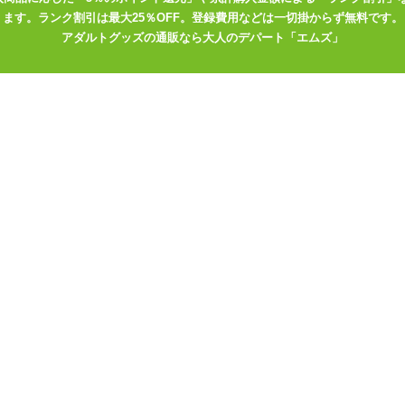
ます。ランク割引は最大25％OFF。登録費用などは一切掛からず無料です。
アダルトグッズの通販なら大人のデパート「エムズ」
オナホキングダム
グダム 2020年ベ
オナホキングダム「透明快
ルのエンドレスフ
感」レビュー
ビュー