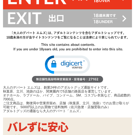
16%OFF
693
円(税込)
825円(税込)
→
レビューを見る
検討リストへ追加
レビューを書く
商品へのお問い合わせ
在庫状況：
販売終了
商品説明
大人のデパート エムズは、創業24年のアダルトグッズ通販サイトです。
ココがポイント
秋葉原、立川、池袋のほか、関東圏内で5店舗の路面店を運営しています。
オナホール、ラブドール、バイブ、コンドーム、SM、コスプレ衣装など、商品総数約
✓
虹色のボディで多様性を表現、数量限定・限定デザイン
7000点。
のTENGA
ご注文商品は、郵便局や営業所留め、店舗（秋葉原、立川、池袋）でのお受け取りが
可能です。 5000円以上のお買物で送料無料（佐川急便・店舗受取のみ）
✓
中身はTENGA ディープスロートカップ バキュームコン
アダルトグッズの通販なら大人のデパート「エムズ」
トローラー対応と同じです
✓
収益の一部はLGBTQ支援団体の活動のサポートとして
寄付されます
4月末のレインボーウィークを応援する、TENGA レインボープライ