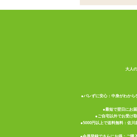
イレテ、あなたの乾
タマトイズとアーティス
通トルソー型オナホ
ココがポイント
✓
タマトイズ×Deino氏の異色の
✓
機械少女シーエモチーフの非貫通
大人
✓
プリプリしたヒダとキツキツの締
『タマトイズ』が異彩を放つアーティスト『
をイメージした、 スタイリッシュなデザ
●バレずに安心：中身がわから
ターは、骨に皮膚や外装を被せて色々な姿
間が電池ソケットになっているそうです。 
●最短で翌日にお
なたの乾電池を挿入してお楽しみいただく
●ご自宅以外でお受け
●5000円以上で送料無料：佐
本体は様々な形態を取るシーエの姿の内の
節、二の腕にはジョイントのような留め具
●会員登録でさらにお得：ご購