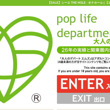
【SALE】シーエ THE HOLE - オナホール 
お買い物ガイド
お問い合わせ
マ
オナホール
【SALE】シーエ THE HOLE
リゾリする、ハード系のオナホールです。内部はヒダのみ
け根の間にあるのが挿入口。ローションが若干入れづらい
た感じの締め付け。両側の脚の付け根のギミックのお陰で
びれがフィットします。左上腕に浮き彫りにされた骸の文
ダ。奥まで安定して擦り上げてくれます。締め付け系好み
らはシーエ、半肉型。ちなみに本名はカルシウムさんです
らはフナムシのナト君。こんなナリですが、癒し系です。
異色のコラボレーションオナホール「シーエTHE HOLE」
ないのでノズルタイプをオススメします
口は割って入る挿入感があります
字がカッコイイですね
の方向け
本当です
一本道