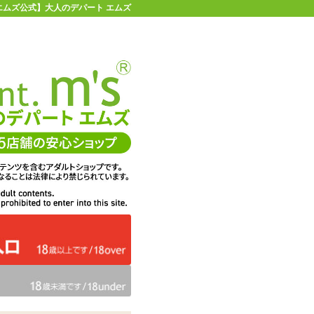
| 【エムズ公式】大人のデパート エムズ
店舗情報・地図
お買い物ガイド
ヘルプ
お問い合わせ
0
イページ
カゴを見る
在庫状況：
販売終了
75%OFF
メーカー価格：
3,960
円(税込)
990
エムズ価格：
円(税込)
45P
ポイント：