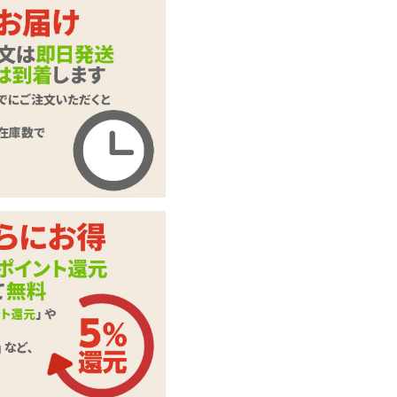
【SALE】シーエ TH
商品名
E HOLE
商品コード
TMT-671
メーカー価
3,960
円(税込)
格
購入価格
990
円(税込)
ポイント
45P
カテゴリ
オナホール
パウチローション、
付属品
ストラップ2種(シー
エ、ナト君)
この商品について問い合わせ