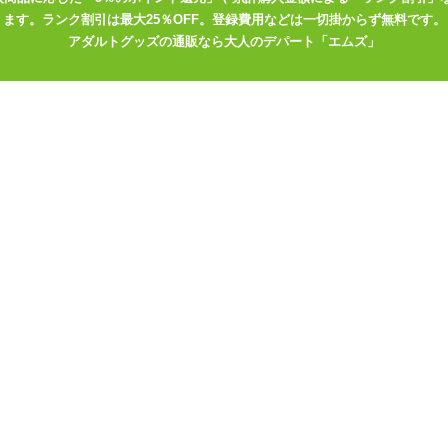
くん』が浮かんでいると言う細かさ。 まるでフィギュアのような造形
ます。ランク割引は最大25％OFF。登録費用などは一切掛からず無料です。
アダルトグッズの通販なら大人のデパート「エムズ」
持ちやすい触り心地ですが、 やや手に油っぽさを感じる場合がありま
ダー」
等のパウダーメンテを行うと快適に使えそうです。
穴となります。 スリットは僅かに盛り上がりがありますが、 穴を囲う
ョンを注ぐ時やペニスを挿入する時はやや入れづらさを感じるかも知れ
トルをお使いいただくと入れやすくなるでしょう。
ダの一本道。 シンプルな内部構造ですが入り口には脚の付け根、奥に
穴は狭くペニスを締め付けつつ、ストロークの度におおぶりなヒダがポ
の壁は薄めに出来ていて、あまり強く押し当てると破れてしまう可能性
する様子が視覚的刺激になるかも知れませんね。
から裏返しは不向きです。 内部構造はシンプルな一本道なので
使用したり、 エネマ系の洗腸器具を洗浄の補助にお使いいただくと洗