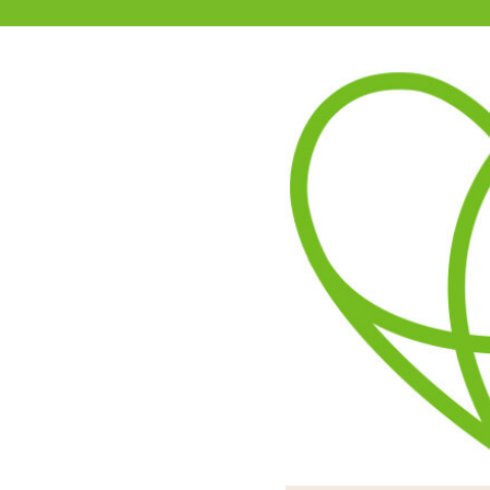
11-15時まで受付
0120-361-969
(土日祝休)
商品を探す
ヘルプ
アダルトグッズ通販「エムズ」TOP
【SALE】シーエ THE HOLE
2.60
レビューを見る（5）
機械的に刻まれたヒダでゾ
球体関節を思わせる脚の付
素材がギュっと詰め込まれ
手持ちするとウエストのく
無機質とも言える内側のヒ
付属品のストラップ。こち
付属品のストラップ。こち
タマトイズ×Deino氏の
かも知れ
入り