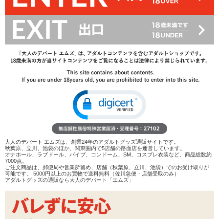
レビューを見る
検討リストへ追加
レビューを書く
商品へのお問い合わせ
在庫状況：
販売終了
商品説明
某人気アニメのパロディーホールとして大人気のばんぎゃ!にポケッ
トサイズが登場しました。
今回は、主要キャラクター全員が登場です。
大人のデパート エムズは、創業24年のアダルトグッズ通販サイトです。
秋葉原、立川、池袋のほか、関東圏内で5店舗の路面店を運営しています。
オナホール、ラブドール、バイブ、コンドーム、SM、コスプレ衣装など、商品総数約
7000点。
★ゆっこ:太めのイボとヒダで、プニプニ刺激してくれる定番タイ
ご注文商品は、郵便局や営業所留め、店舗（秋葉原、立川、池袋）でのお受け取りが
可能です。 5000円以上のお買物で送料無料（佐川急便・店舗受取のみ）
プ。
アダルトグッズの通販なら大人のデパート「エムズ」
★みーこ:硬めのツブツブとキツめのヒダで擦り上げるザラッとした
タイプ。
★あんず:ウェーブの掛かった縦ヒダにイボで責めるテクニカルタイ